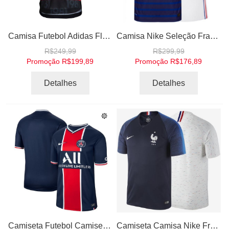
Camisa Futebol Adidas Flamengo I 2021
Camisa Nike Seleção França Francesa 2020 2021 I e II Home Away Casa Visitante
R$249,99
R$299,99
Promoção
R$199,89
Promoção
R$176,89
Detalhes
Detalhes
Camiseta Futebol Camiseta Nike PSG I - ll - lll - lV 2020 - 2021
Camiseta Camisa Nike França France I 2018 Torcedor Home Away Casa Visitante