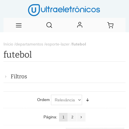
Início
/
departamentos
/
esporte-lazer
/
futebol
futebol
Filtros
Ordem
Página:
1
2