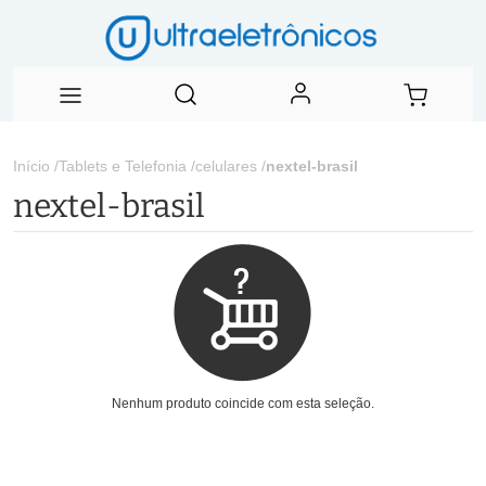
Início
/
Tablets e Telefonia
/
celulares
/
nextel-brasil
nextel-brasil
Nenhum produto coincide com esta seleção.