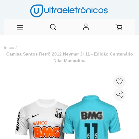
Início
/
Camisa Santos Retrô 2012 Neymar Jr 11 - Edição Centenário
Nike Masculina