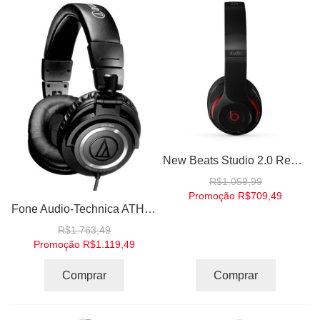
New Beats Studio 2.0 Remastered Black Preto Fones de Ouvido Headphones High Definition - by Dr. Dre
R$1.059,99
Promoção
R$709,49
Fone Audio-Technica ATH-M50 Professional DJ Studio Monitor Headphones
R$1.763,49
Promoção
R$1.119,49
Comprar
Comprar