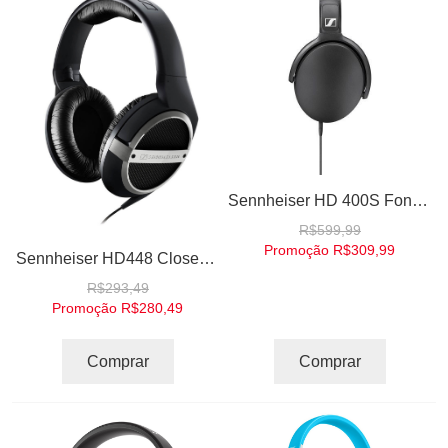
Sennheiser HD 400S Fone de ouvido Headphones Over-Ear com microfone
R$599,99
Promoção
R$309,99
Sennheiser HD448 Closed Circumaural Hi-Fi Fone de Ouvido Headphones Over the ear
R$293,49
Promoção
R$280,49
Comprar
Comprar