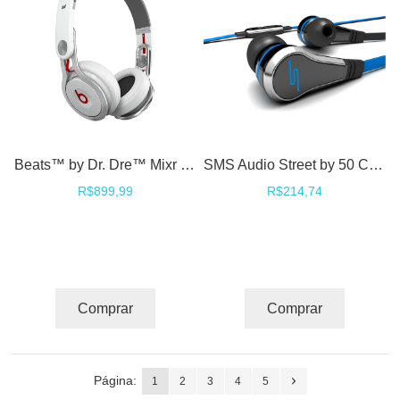
Beats™ by Dr. Dre™ Mixr David Guetta Edition DJ Fones Headphones On ear - White
SMS Audio Street by 50 Cent In-Ear Wired Fone de Ouvido - Black
R$899,99
R$214,74
Comprar
Comprar
Página:
1
2
3
4
5