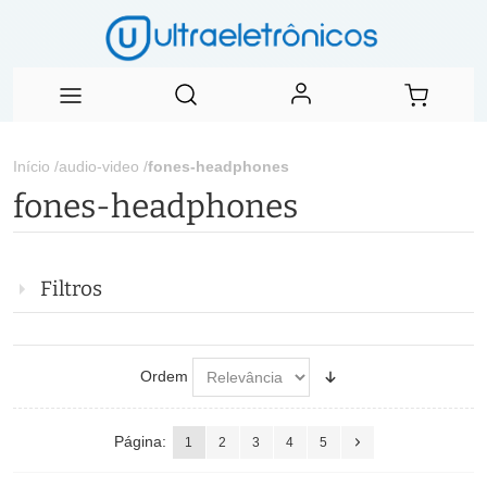
Início
/
audio-video
/
fones-headphones
fones-headphones
Filtros
Ordem
Página:
1
2
3
4
5