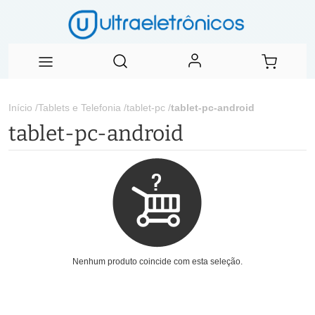
Início
/
Tablets e Telefonia
/
tablet-pc
/
tablet-pc-android
tablet-pc-android
Nenhum produto coincide com esta seleção.