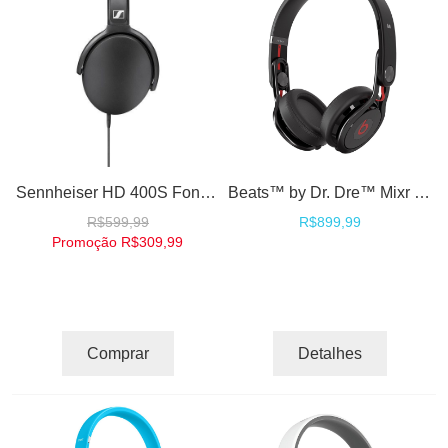
Sennheiser HD 400S Fone de ouvido Headphones Over-Ear com microfone
Beats™ by Dr. Dre™ Mixr David Guetta Edition DJ Fones Headphones On ear - Black
R$599,99
R$899,99
Promoção
R$309,99
Comprar
Detalhes