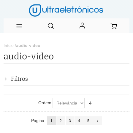
Início
/
audio-video
audio-video
Filtros
Ordem
Página:
1
2
3
4
5