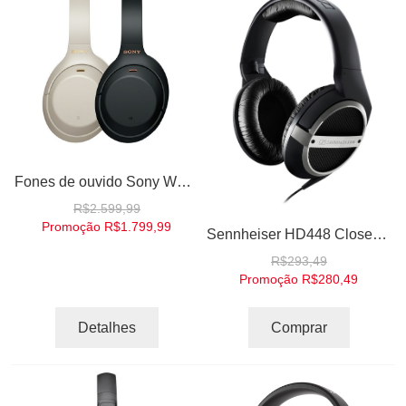
Fones de ouvido Sony WH-1000XM4 Noise Canceling Cancelamento de Ruído Alexa Siri Google Assistente
R$2.599,99
Promoção
R$1.799,99
Sennheiser HD448 Closed Circumaural Hi-Fi Fone de Ouvido Headphones Over the ear
R$293,49
Promoção
R$280,49
Detalhes
Comprar