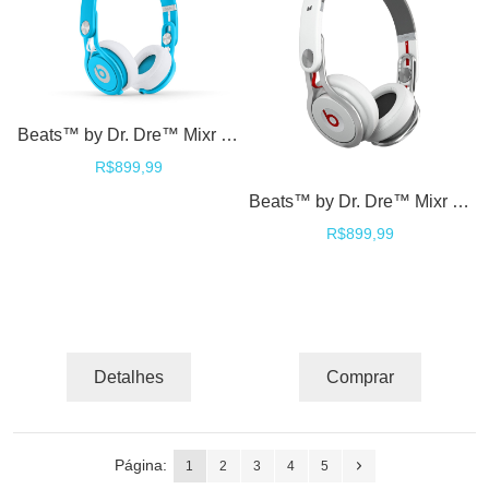
Beats™ by Dr. Dre™ Mixr David Guetta Limited Edition DJ Fones Headphones On ear - Neon CORES
R$899,99
Beats™ by Dr. Dre™ Mixr David Guetta Edition DJ Fones Headphones On ear - White
R$899,99
Detalhes
Comprar
Página:
1
2
3
4
5