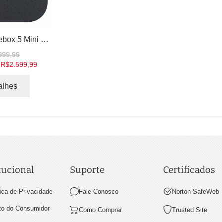
ASUS Chromebox 5 Mini PC Minicomputador Desktop Intel Celeron Core i3 Core i5 Core i7 4 GB 8GB 16GB RAM 128 - 256 SSD Chrome OS
999,99
R$2.599,99
alhes
tucional
Suporte
Certificados
tica de Privacidade
Fale Conosco
Norton SafeWeb
ito do Consumidor
Como Comprar
Trusted Site