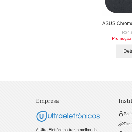
R$4.
Promoção
Det
Empresa
Insti
Polí
Dire
A Ultra Eletrônicos traz o melhor da