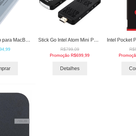
Bateria Laptop para MacBook 13" A1185 MA561 MA561FE / A MA561G / A MA561J / A
Stick Go Intel Atom Mini PC Windows 10 Computer Media Center PC
94,99
R$799,09
R$
Promoção
R$699,99
Promoç
prar
Detalhes
Co