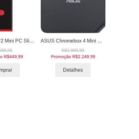
Intel Pocket P2 Mini PC Slim Windows 10 Computer XBMC MediaCenter TV Stick
ASUS Chromebox 4 Mini PC Minicomputador Desktop Intel Celeron 4GB RAM 32GB eMMC Dual HDMI Wi-Fi 6 USB 3.2 Leitor MicroSD
589,09
R$3.999,99
ão
R$449,99
Promoção
R$2.249,99
mprar
Detalhes