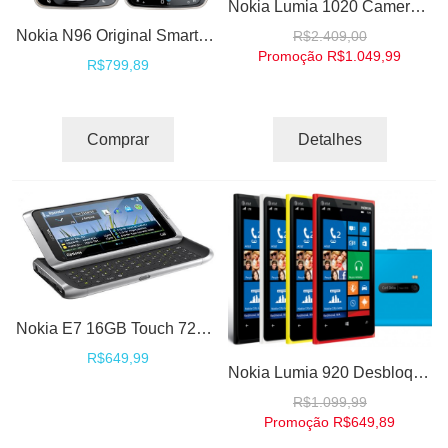
Nokia Lumia 1020 Camera 41Mp 4G Touch Windows Phone 8 - Cores
Nokia N96 Original Smartphone Symbian WI-Fi 3G GPS 16GB
R$2.409,00
Promoção
R$1.049,99
R$799,89
Comprar
Detalhes
Nokia E7 16GB Touch 720P AMOLED QWERTY Wi-Fi 3G GPS 8.0MP E7-00 - Desbloqueado
R$649,99
Nokia Lumia 920 Desbloqueado 4G Camera 8.7Mp Processador S4 Dual Core 1,5Ghz Tela 4.5'' Windows Phone 8
R$1.099,99
Promoção
R$649,89