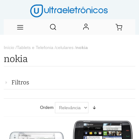
Início
/
Tablets e Telefonia
/
celulares
/
nokia
nokia
Filtros
Ordem