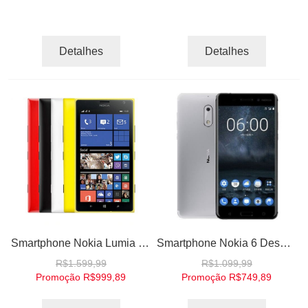
Detalhes
Detalhes
Smartphone Nokia Lumia 1520 Camera 20.0MP 6 polegadas TouchScreen QuadCore 16GB 32GB Windows OS
Smartphone Nokia 6 Desbloqueado 32GB 64GB 4G Camera 16Mp Processador Snapdragon Android Tela 5.5'' NFC WiFi
R$1.599,99
R$1.099,99
Promoção
R$999,89
Promoção
R$749,89