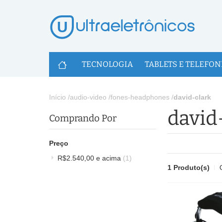
U
TECNOLOGIA
TABLETS E TELEFON
Início
/
audio-video
/
fones-headphones
/
david-clark
david
Comprando Por
Preço
R$2.540,00
e acima
(1)
1 Produto(s)