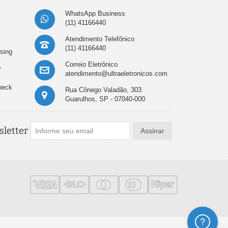
WhatsApp Business
(11) 41166440
Atendimento Telefônico
(11) 41166440
sing
Correio Eletrônico
y
atendimento@ultraeletronicos.com
heck
Rua Cônego Valadão, 303
Guarulhos, SP - 07040-000
letter
Assinar
Ajuda