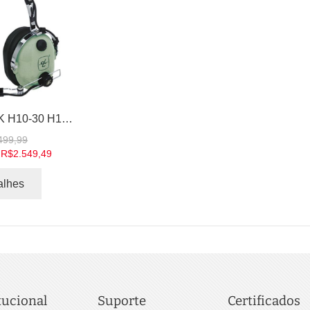
DAVID CLARK H10-30 H10-60 H10-66 HEADSET AVIAÇÃO
499,99
R$2.549,49
alhes
tucional
Suporte
Certificados