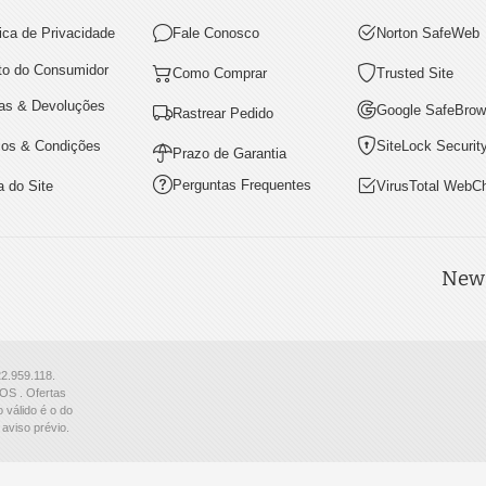
tica de Privacidade
Fale Conosco
Norton SafeWeb
ito do Consumidor
Como Comprar
Trusted Site
as & Devoluções
Google SafeBrow
Rastrear Pedido
os & Condições
SiteLock Securit
Prazo de Garantia
Perguntas Frequentes
 do Site
VirusTotal WebC
News
22.959.118.
S . Ofertas
 válido é o do
aviso prévio.