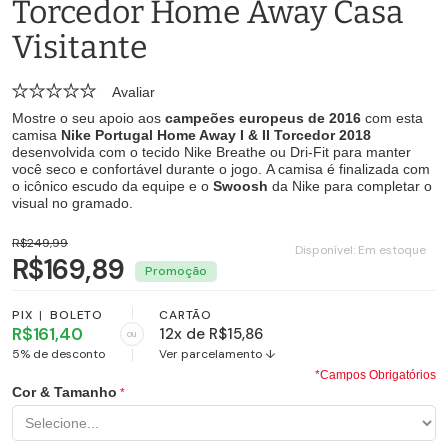
Torcedor Home Away Casa
Visitante
Avaliar
Mostre o seu apoio aos
campeões europeus de 2016
com esta
camisa
Nike Portugal Home Away I & II Torcedor 2018
desenvolvida com o tecido Nike Breathe ou Dri-Fit para manter
você seco e confortável durante o jogo. A camisa é finalizada com
o icônico escudo da equipe e o
Swoosh
da Nike para completar o
visual no gramado.
R$249,99
Disponível:
Em estoque
R$169,89
PIX
|
BOLETO
CARTÃO
R$161,40
12x de R$15,86
ou
5% de desconto
Ver parcelamento ↓
*Campos Obrigatórios
Cor & Tamanho