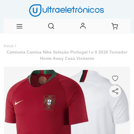
Início
/
Camiseta Camisa Nike Seleção Portugal I e II 2018 Torcedor
Home Away Casa Visitante