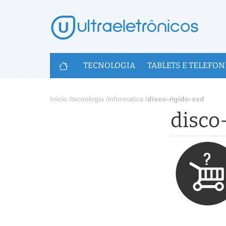
U
TECNOLOGIA
TABLETS E TELEFON
Início
/
tecnologia
/
informatica
/
disco-rigido-ssd
disco