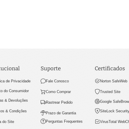
tucional
Suporte
Certificados
tica de Privacidade
Fale Conosco
Norton SafeWeb
ito do Consumidor
Como Comprar
Trusted Site
as & Devoluções
Google SafeBrow
Rastrear Pedido
os & Condições
SiteLock Securit
Prazo de Garantia
Perguntas Frequentes
 do Site
VirusTotal WebC