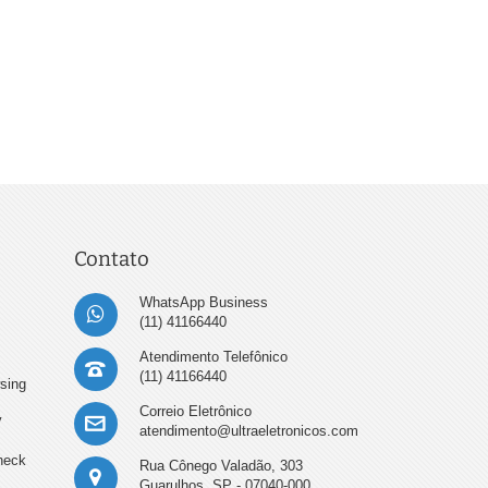
Contato
WhatsApp Business
(11) 41166440
Atendimento Telefônico
(11) 41166440
sing
Correio Eletrônico
y
atendimento@ultraeletronicos.com
heck
Rua Cônego Valadão, 303
Guarulhos, SP - 07040-000