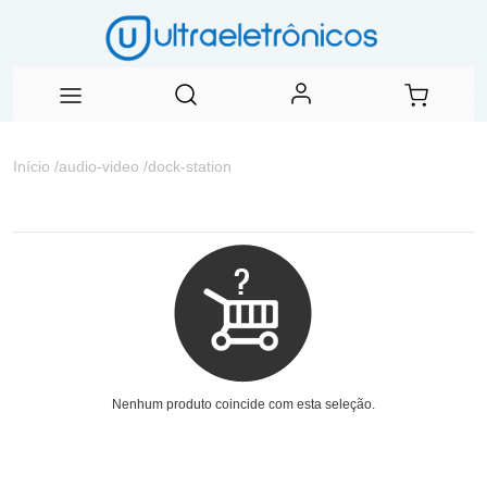
Início
/
audio-video
/
dock-station
Nenhum produto coincide com esta seleção.