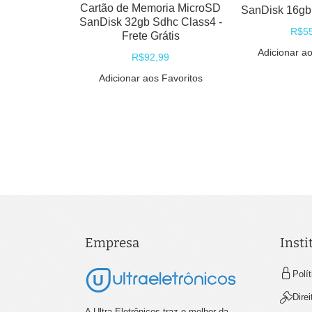
Cartão de Memoria MicroSD
SanDisk 16gb
SanDisk 32gb Sdhc Class4 -
R$55
Frete Grátis
Adicionar ao
R$92,99
Adicionar aos Favoritos
Empresa
Insti
Polí
Dire
A Ultra Eletrônicos traz o melhor da