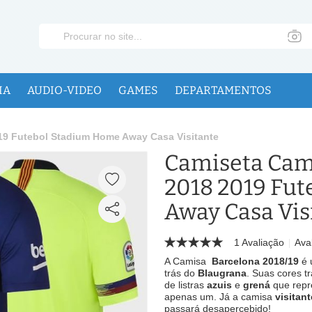
IA
AUDIO-VIDEO
GAMES
DEPARTAMENTOS
19 Futebol Stadium Home Away Casa Visitante
Camiseta Cami
2018 2019 Fu
Away Casa Vis
1 Avaliação
Aval
A Camisa
Barcelona 2018/19
é 
trás do
Blaugrana
. Suas cores t
de listras
azuis
e
grená
que repre
apenas um. Já a camisa
visitant
passará desapercebido!