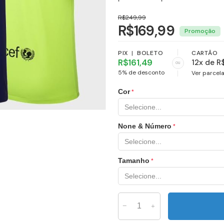
R$249,99
R$169,99
PIX
|
BOLETO
CARTÃO
R$161,49
12x de R
ou
5% de desconto
Ver parcel
Cor
None & Número
Tamanho