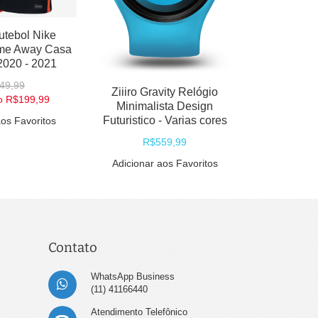
Geração
Midnigh
utebol Nike
Compatível 
me Away Casa
MXE
 2020 - 2021
R$2
49,99
Promoçã
Ziiiro Gravity Relógio
o
R$199,99
Minimalista Design
Adicionar
Futuristico - Varias cores
aos Favoritos
R$559,99
Adicionar aos Favoritos
Contato
WhatsApp Business
(11) 41166440
Atendimento Telefônico