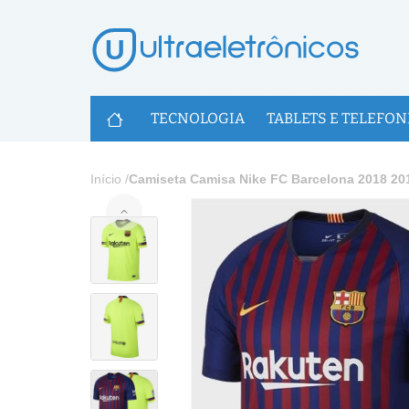
U
TECNOLOGIA
TABLETS E TELEFON
Início
/
Camiseta Camisa Nike FC Barcelona 2018 20