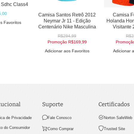
 Sdhc Class4
,00
Camisa Santos Retrô 2012
Camisa F
Neymar Jr 11 - Edição
Holanda Ho
s Favoritos
Centenário Nike Masculina
Visitante
R$294,99
R$2
Promoção
R$169,99
Promoçã
Adicionar aos Favoritos
Adicionar 
tucional
Suporte
Certificados
tica de Privacidade
Fale Conosco
Norton SafeWeb
ito do Consumidor
Como Comprar
Trusted Site