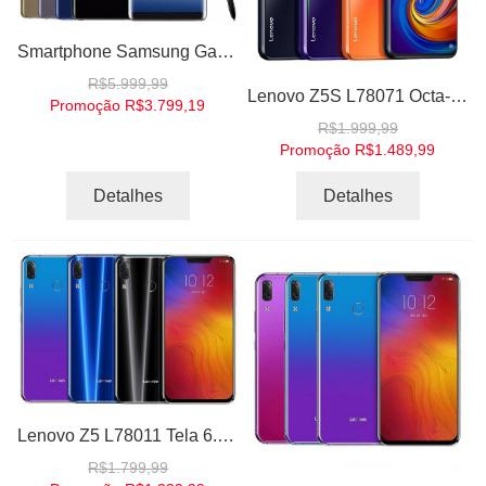
Smartphone Samsung Galaxy Note 8 Android 7.1 Tela 6.3" Octa-Core 64GB 128GB 256GB 4G Wi-Fi Câmera Dual Cam 12MP
R$5.999,99
Lenovo Z5S L78071 Octa-core Snapdragon 710 Leitor Impressões ZUI IA Câmera Tripla Android
Promoção
R$3.799,19
R$1.999,99
Promoção
R$1.489,99
Detalhes
Detalhes
Lenovo Z5 L78011 Tela 6.2" Snapdragon 636 Octa-core RAM 6GB 64GB Android 8.1 Dual Camera 16.0MP
R$1.799,99