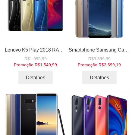
Lenovo K5 Play 2018 RAM 3GB Memória 32GB Face ID 4G Tela 5.7 Snapdragon MSM8937 Octa Core Câmera Traseira 13MP+2MP Frontal 8MP
Smartphone Samsung Galaxy S8 Single Chip Android 7.0 Tela 5.8" Octa-Core 2.3GHz 64GB 4G Camera 12MP
R$1.999,99
R$3.899,99
Promoção
R$1.549,99
Promoção
R$2.699,19
Detalhes
Detalhes