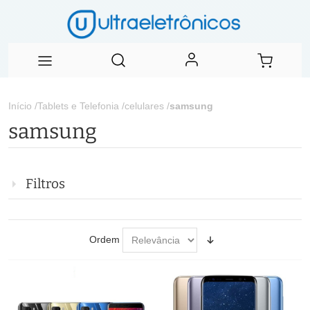
Início
/
Tablets e Telefonia
/
celulares
/
samsung
samsung
Filtros
Ordem