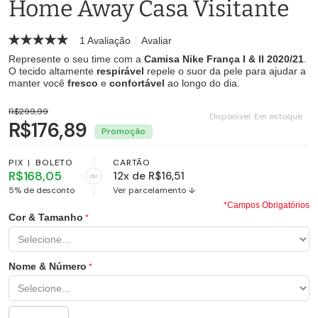
Home Away Casa Visitante
1 Avaliação
Avaliar
Represente o seu time com a
Camisa Nike França I & II 2020/21
.
O tecido altamente
respirável
repele o suor da pele para ajudar a
manter você
fresco
e
confortável
ao longo do dia.
R$299,99
Disponível:
Em estoque
R$176,89
PIX
|
BOLETO
CARTÃO
R$168,05
12x de R$16,51
ou
5% de desconto
Ver parcelamento ↓
*Campos Obrigatórios
Cor & Tamanho
Nome & Número