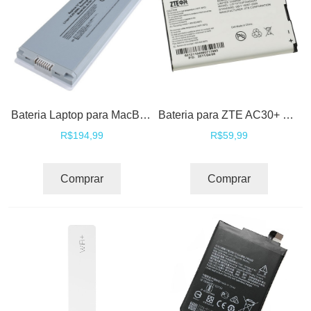
Bateria Laptop para MacBook 13" A1185 MA561 MA561FE / A MA561G / A MA561J / A
Bateria para ZTE AC30+ MF61 A6 MF60 A8 Router Roteador
R$194,99
R$59,99
Comprar
Comprar