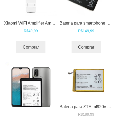
Xiaomi WIFI Amplifier Amplificador de sinal WiFi
Bateria para smartphone Nokia 2
R$49,99
R$149,99
Comprar
Comprar
Bateria para ZTE mf920v mf920 mf920s mf920w mf910 mf910s mf910l
R$189,99