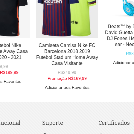
Ziiiro Gravity Relógio
Minimalista Design
Futuristico - Varias cores
Comp
R$559,99
 Ericsson Xperia Play
Adicionar aos Favoritos
i GSM 3G Android Wi-
i Touch Playstation
R$899,99
Promoção
R$799,99
icionar aos Favoritos
tucional
Suporte
Certificados