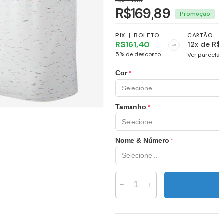
R$249,99
R$169,89
PIX
|
BOLETO
CARTÃO
R$161,40
12x de R
ou
5% de desconto
Ver parcel
Cor
Tamanho
Nome & Número