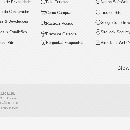
tica de Privacidade
Fale Conosco
Norton SafeWeb
ito do Consumidor
Como Comprar
Trusted Site
as & Devoluções
Google SafeBrow
Rastrear Pedido
os & Condições
SiteLock Securit
Prazo de Garantia
Perguntas Frequentes
 do Site
VirusTotal WebC
News
22.959.118.
S . Ofertas
 válido é o do
aviso prévio.