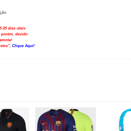
ação
5-35 dias úteis
, porém, devido
remota!
stos",
Clique Aqui!