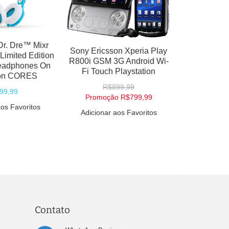
Apple Watch SE (2ª
Bose QuietComfort Ultra
Geração) 40mm, Cor
Wireless – Fones Bluetooth
Midnight, Alumínio,
5.3 com Spatial Audio e
atível com iOS – MPN:
Cancelamento de Ruído
MXEA3LL/A
R$3.229,99
R$2.299,97
Promoção
R$2.799,99
Promoção
R$1.369,99
Adicionar aos Favoritos
Adicionar aos Favoritos
Contato