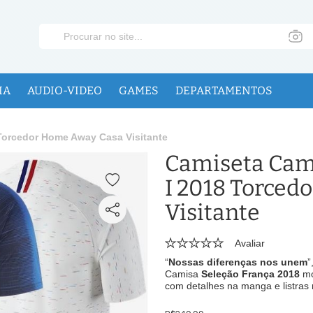
IA
AUDIO-VIDEO
GAMES
DEPARTAMENTOS
Torcedor Home Away Casa Visitante
Camiseta Cami
I 2018 Torced
Visitante
Avaliar
“
Nossas diferenças nos unem
”
Camisa
Seleção França 2018
mo
com detalhes na manga e listras 