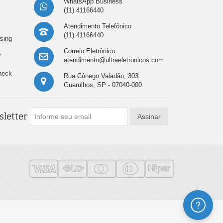
WhatsApp Business
(11) 41166440
Atendimento Telefônico
(11) 41166440
sing
Correio Eletrônico
y
atendimento@ultraeletronicos.com
heck
Rua Cônego Valadão, 303
Guarulhos, SP - 07040-000
letter
Assinar
Ajuda