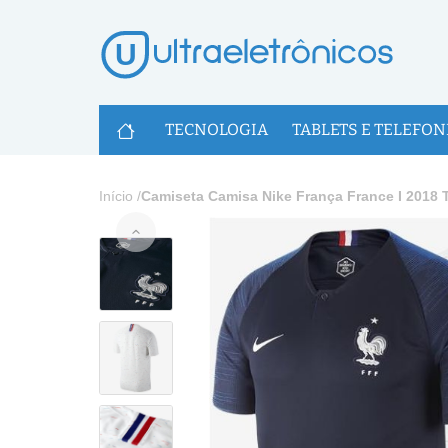
U
TECNOLOGIA
TABLETS E TELEFON
Início
/
Camiseta Camisa Nike França France I 2018 