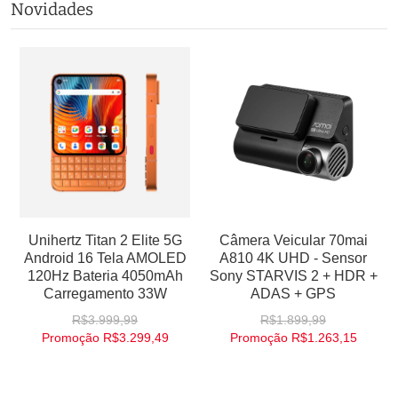
Novidades
Unihertz Titan 2 Elite 5G
Câmera Veicular 70mai
Android 16 Tela AMOLED
A810 4K UHD - Sensor
120Hz Bateria 4050mAh
Sony STARVIS 2 + HDR +
Carregamento 33W
ADAS + GPS
R$3.999,99
R$1.899,99
Promoção
R$3.299,49
Promoção
R$1.263,15