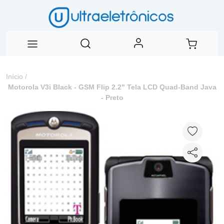
Início
/
Motorola V3i Black - GSM Flip 2.2" Tela LCD Quad-Band Java
- Preto