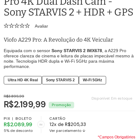
Pro 4K Dual Dash Cam -
Sony STARVIS 2 + HDR + GPS
Avaliar
Viofo A229 Pro: A Revolução do 4K Veicular
Equipada com o sensor
Sony STARVIS 2 IMX678
, a A229 Pro
oferece clareza de cinema e leitura de placas impecável mesmo à
noite. Tecnologia HDR dupla e Wi-Fi 5GHz para máxima
performance.
Ultra HD 4K Real
Sony STARVIS 2
Wi-Fi 5GHz
R$3.899,99
Disponível:
Em estoque
R$2.199,99
PIX
|
BOLETO
CARTÃO
R$2.089,99
12x de R$205,33
ou
5% de desconto
Ver parcelamento ↓
*Campos Obrigatórios