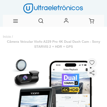
Início
/
Câmera Veicular Viofo A229 Pro 4K Dual Dash Cam - Sony
STARVIS 2 + HDR + GPS