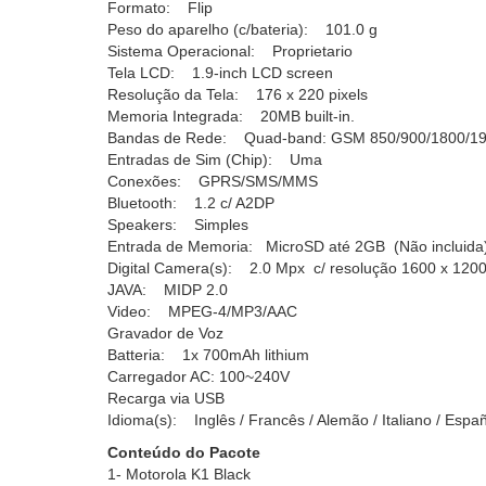
Formato: Flip
Peso do aparelho (c/bateria): 101.0 g
Sistema Operacional: Proprietario
Tela LCD: 1.9-inch LCD screen
Resolução da Tela: 176 x 220 pixels
Memoria Integrada: 20MB built-in.
Bandas de Rede: Quad-band: GSM 850/900/1800/1
Entradas de Sim (Chip): Uma
Conexões: GPRS/SMS/MMS
Bluetooth: 1.2 c/ A2DP
Speakers: Simples
Entrada de Memoria: MicroSD até 2GB (Não incluida
Digital Camera(s): 2.0 Mpx c/ resolução 1600 x 1200
JAVA: MIDP 2.0
Video: MPEG-4/MP3/AAC
Gravador de Voz
Batteria: 1x 700mAh lithium
Carregador AC: 100~240V
Recarga via USB
Idioma(s): Inglês / Francês / Alemão / Italiano / Espa
Conteúdo do Pacote
1- Motorola K1 Black