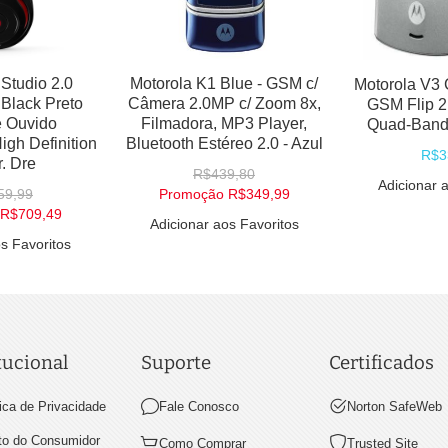
Studio 2.0
Motorola K1 Blue - GSM c/
Motorola V3 C
Black Preto
Câmera 2.0MP c/ Zoom 8x,
GSM Flip 2
e Ouvido
Filmadora, MP3 Player,
Quad-Band 
gh Definition
Bluetooth Estéreo 2.0 - Azul
R$3
r. Dre
R$439,80
Adicionar 
59,99
Promoção
R$349,99
R$709,49
Adicionar aos Favoritos
s Favoritos
tucional
Suporte
Certificados
tica de Privacidade
Fale Conosco
Norton SafeWeb
ito do Consumidor
Como Comprar
Trusted Site