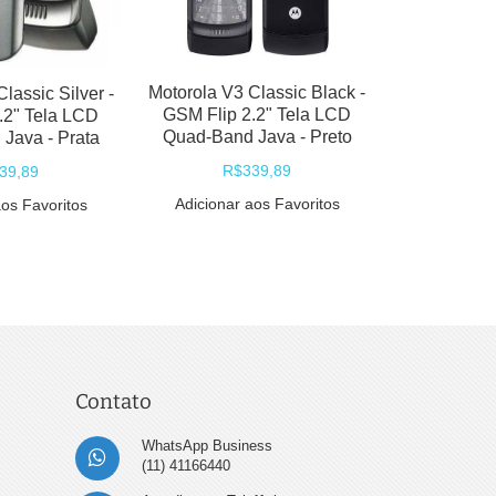
Cinz
R$
Adicionar
Motorola V3 Classic Black -
lassic Silver -
GSM Flip 2.2" Tela LCD
.2" Tela LCD
Quad-Band Java - Preto
Java - Prata
R$339,89
39,89
Adicionar aos Favoritos
aos Favoritos
Contato
WhatsApp Business
(11) 41166440