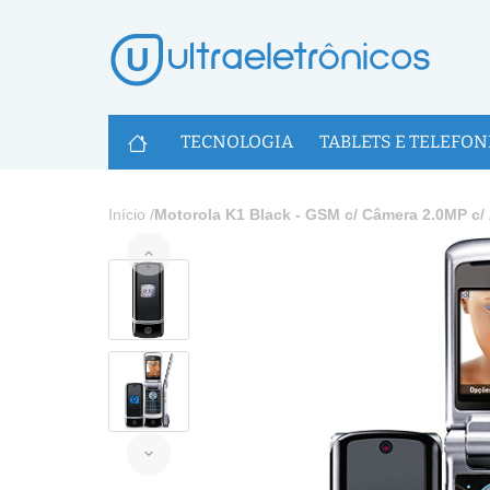
U
TECNOLOGIA
TABLETS E TELEFON
Início
/
Motorola K1 Black - GSM c/ Câmera 2.0MP c/ 