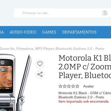
IA
AUDIO-VIDEO
GAMES
DEPARTAMENTOS
Zoom 8x, Filmadora, MP3 Player, Bluetooth Estéreo 2.0 - Preto
Motorola K1 B
2.0MP c/ Zoom
Player, Blueto
Avaliar
Motorola K1 Black - GSM c/ Câme
Bluetooth Estéreo 2.0 - Preto
Item importado sob encomenda