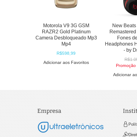
Motorola V9 3G GSM
New Beats 
RAZR2 Gold Platinum
Remastered 
Camera Desbloqueado Mp3
Fones d
Mp4
Headphones Hi
- by D
R$598,99
R$1.0
Adicionar aos Favoritos
Promoção
Adicionar ao
Empresa
Insti
Polí
Dire