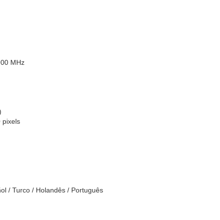
900 MHz
)
 pixels
ñol / Turco / Holandês / Português