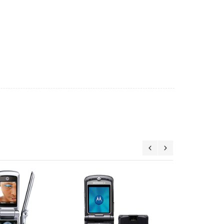
Motorola V3i Grey Graffiti -
Motorola V3i Black - GSM