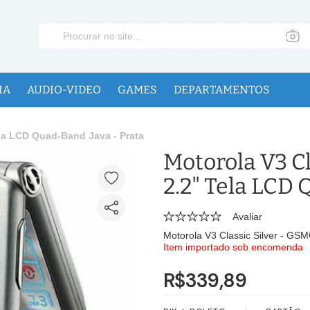
IA
AUDIO-VIDEO
GAMES
DEPARTAMENTOS
ela LCD Quad-Band Java - Prata
Motorola V3 Cl
2.2" Tela LCD 
Avaliar
Motorola V3 Classic Silver - GS
Item importado sob encomenda
R$339,89