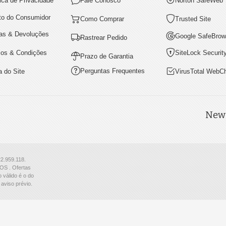
tica de Privacidade
Fale Conosco
Norton SafeWeb
ito do Consumidor
Como Comprar
Trusted Site
as & Devoluções
Google SafeBrow
Rastrear Pedido
os & Condições
SiteLock Securit
Prazo de Garantia
Perguntas Frequentes
 do Site
VirusTotal WebC
News
22.959.118.
S . Ofertas
 válido é o do
aviso prévio.