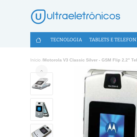
U
TECNOLOGIA
TABLETS E TELEFON
Início
/
Motorola V3 Classic Silver - GSM Flip 2.2" T