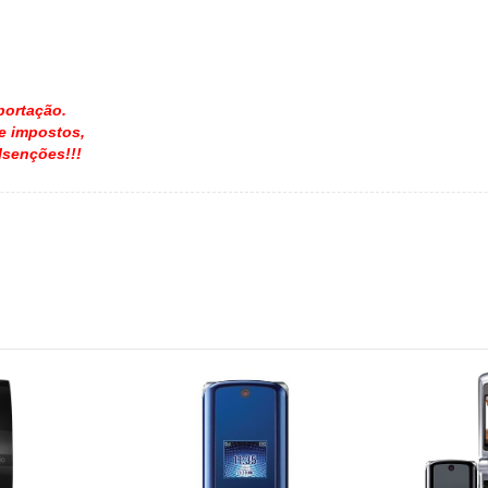
portação.
e impostos,
Isenções!!!