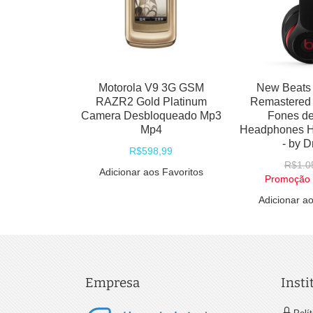
New Beats Studio 2.0
Motorola K1 Blue - GSM c/
Remastered Black Preto
Câmera 2.0MP c/ Zoom 8x,
Fones de Ouvido
Filmadora, MP3 Player,
eadphones High Definition
Bluetooth Estéreo 2.0 - Azul
- by Dr. Dre
R$439,80
R$1.059,99
Promoção
R$349,99
Promoção
R$709,49
Adicionar aos Favoritos
Adicionar aos Favoritos
Empresa
Insti