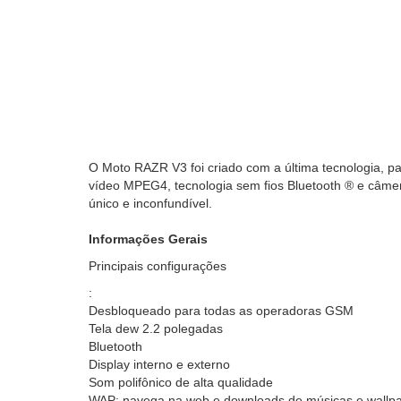
O Moto RAZR V3 foi criado com a última tecnologia, p
vídeo MPEG4, tecnologia sem fios Bluetooth ® e câmera
único e inconfundível.
Informações Gerais
Principais configurações
:
Desbloqueado para todas as operadoras GSM
Tela dew 2.2 polegadas
Bluetooth
Display interno e externo
Som polifônico de alta qualidade
WAP: navega na web e downloads de músicas e wallp