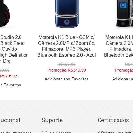
Motorola K1 Black - GSM c/
Motorola V3 Classic Black -
Câmera 2.0MP c/ Zoom 8x,
GSM Flip 2.2" Tela LCD
Filmadora, MP3 Player,
Quad-Band Java - Preto
Bluetooth Estéreo 2.0 - Preto
R$339,89
R$439,89
Adicionar aos Favoritos
Promoção
R$349,99
Adicionar aos Favoritos
tucional
Suporte
Certificados