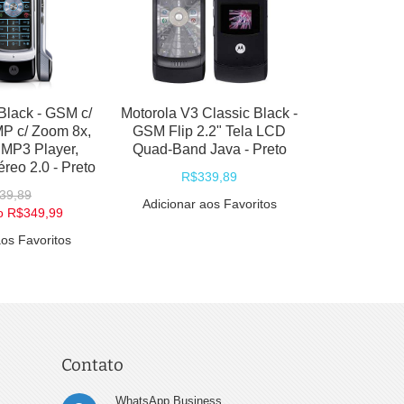
GSM Flip 2.2" Tela LCD
Flip 2.2" Tela LCD Quad-
Quad-Band Java -
Band Java - Preto
Cinza/Grafite
R$349,99
R$349,99
Adicionar aos Favoritos
Adicionar aos Favoritos
Contato
WhatsApp Business