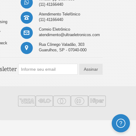
(11) 41166440
Atendimento Telefônico
(11) 41166440
sing
Correio Eletrônico
y
atendimento@ultraeletronicos.com
heck
Rua Cônego Valadão, 303
Guarulhos, SP - 07040-000
letter
Assinar
Ajuda