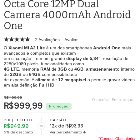
Octa Core 12MP Dual
Camera 4000mAh Android
One
2 Avaliações
Avaliar
O
Xiaomi Mi A2 Lite
é um dos smartphones
Android One
mais
avançados e completos que existem
em circulação. Tem um grande
display de 5,84''
, resolução de
2280x1080 pixels, funcionalidades como
4G LTE
, memória
RAM
de
3GB
ou
4GB
,
armazenamento
interno
de
32GB
ou
64GB
com possibilidade
de expansão. A
câmera
de
12 megapixel
o permite gravar vídeos
em alta definição
Full HD
.
R$1.199,99
Disponível:
Em estoque
R$999,99
PIX
|
BOLETO
CARTÃO
R$949,99
12x de R$93,33
ou
5% de desconto
Ver parcelamento ↓
*Campos Obrigatórios