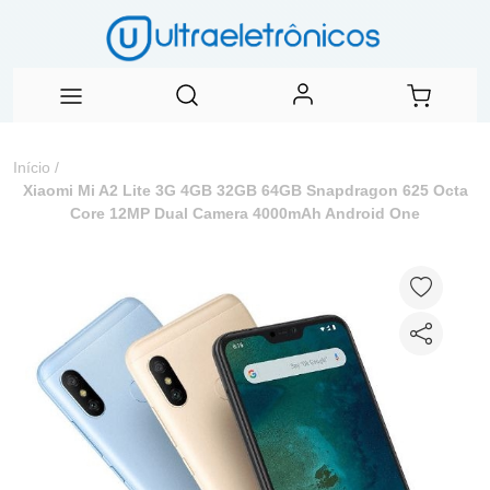
Início
/
Xiaomi Mi A2 Lite 3G 4GB 32GB 64GB Snapdragon 625 Octa
Core 12MP Dual Camera 4000mAh Android One