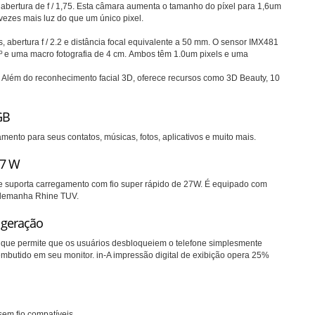
ertura de f / 1,75. Esta câmara aumenta o tamanho do píxel para 1,6um
vezes mais luz do que um único pixel.
bertura f / 2.2 e distância focal equivalente a 50 mm.
O sensor IMX481
º e uma macro fotografia de 4 cm.
Ambos têm 1.0um pixels e uma
.
Além do reconhecimento facial 3D, oferece recursos como 3D Beauty, 10
GB
to para seus contatos, músicas, fotos, aplicativos e muito mais.
27 W
suporta carregamento com fio super rápido de 27W.
É equipado com
 Alemanha Rhine TUV.
 geração
ay que permite que os usuários desbloqueiem o telefone simplesmente
 embutido em seu monitor.
in-A impressão digital de exibição opera 25%
em fio compatíveis.