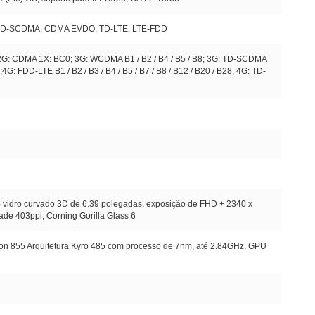
D-SCDMA, CDMA EVDO, TD-LTE, LTE-FDD
2G: CDMA 1X: BC0;
3G: WCDMA B1 / B2 / B4 / B5 / B8;
3G: TD-SCDMA
;
4G: FDD-LTE B1 / B2 / B3 / B4 / B5 / B7 / B8 / B12 / B20 / B28, 4G: TD-
vidro curvado 3D de 6.39 polegadas, exposição de FHD + 2340 x
ade 403ppi, Corning Gorilla Glass 6
 855 Arquitetura Kyro 485 com processo de 7nm, até 2.84GHz, GPU