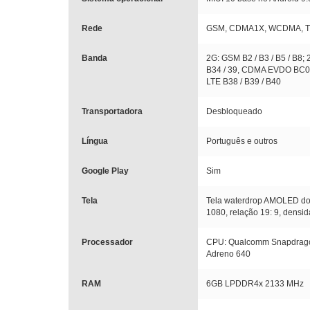
Rede
GSM, CDMA1X, WCDMA, T
Banda
2G: GSM B2 / B3 / B5 / B8;
B34 / 39, CDMA EVDO BC0
LTE B38 / B39 / B40
Transportadora
Desbloqueado
Língua
Português e outros
Google Play
Sim
Tela
Tela waterdrop AMOLED do 
1080, relação 19: 9, densid
Processador
CPU: Qualcomm Snapdragon
Adreno 640
RAM
6GB LPDDR4x 2133 MHz