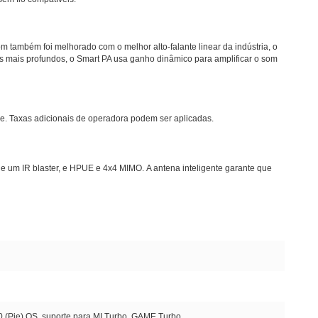
m também foi melhorado com o melhor alto-falante linear da indústria, o
es mais profundos, o Smart PA usa ganho dinâmico para amplificar o som
de.
Taxas adicionais de operadora podem ser aplicadas.
a e um IR blaster, e HPUE e 4x4 MIMO.
A antena inteligente garante que
0 (Pie) OS, suporte para MI Turbo, GAME Turbo