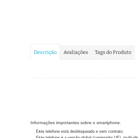
Descrição
Avaliações
Tags do Produto
Informações importantes sobre o smartphone:
Este telefone está desbloqueado e sem contrato.
Este telefone é a versão global (carregador UE), multi-i