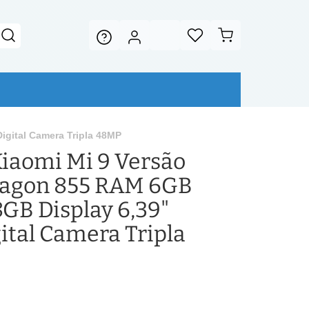
gital Camera Tripla 48MP
iaomi Mi 9 Versão
ragon 855 RAM 6GB
B Display 6,39"
ital Camera Tripla