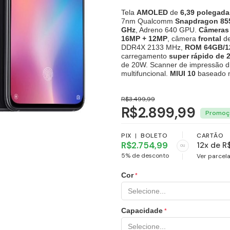
Tela
AMOLED
de
6,39 polegada
7nm Qualcomm
Snapdragon 85
GHz
, Adreno 640 GPU.
Câmeras t
16MP + 12MP
, câmera
frontal
d
DDR4X 2133 MHz,
ROM 64GB/1
carregamento
super rápido de 
de 20W. Scanner de impressão dig
multifuncional.
MIUI 10
baseado n
R$3.499,99
R$2.899,99
PIX
|
BOLETO
CARTÃO
R$2.754,99
12x de R
ou
5% de desconto
Ver parcel
Cor
Capacidade