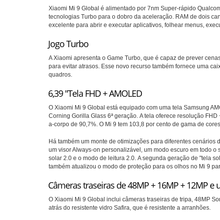
Xiaomi Mi 9 Global é alimentado por 7nm
Super-rápido
Qualc
tecnologias Turbo para o dobro da aceleração.
RAM de dois ca
excelente para abrir e executar aplicativos, folhear menus, execu
Jogo Turbo
A Xiaomi apresenta o Game Turbo, que é capaz de prever cenas 
para evitar atrasos.
Esse novo recurso também fornece uma caixa
quadros.
6,39 "Tela FHD + AMOLED
O Xiaomi Mi 9 Global está equipado com uma tela Samsung AM
Corning Gorilla Glass 6ª geração.
A tela oferece resolução FHD 
a-corpo de 90,7%.
O Mi 9 tem 103,8 por cento de gama de cores 
Há também um monte de otimizações para diferentes cenários 
um visor Always-on personalizável, um modo escuro em todo o 
solar 2.0 e o modo de leitura 2.0.
A segunda geração de "tela sol
também atualizou o modo de proteção para os olhos no Mi 9 pa
Câmeras traseiras de 48MP + 16MP + 12MP e 
O Xiaomi Mi 9 Global inclui câmeras traseiras de tripa, 48MP 
atrás do resistente vidro Safira, que é resistente a arranhões.