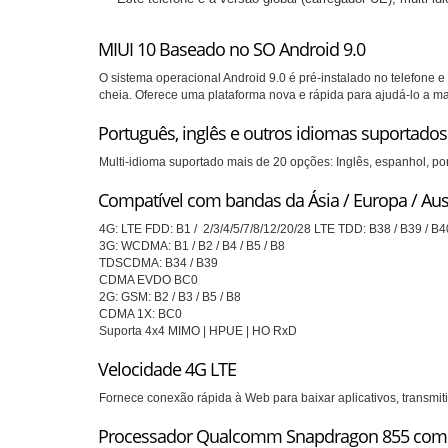
MIUI 10 Baseado no SO Android 9.0
O sistema operacional Android 9.0 é pré-instalado no telefone e
cheia.
Oferece uma plataforma nova e rápida para ajudá-lo a m
Português, inglês e outros idiomas suportados
Multi-idioma suportado mais de 20 opções: Inglês, espanhol, por
Compatível com bandas da Ásia / Europa / Aust
4G: LTE FDD: B1 /
2/3/4/5/7/8/12/20/28 LTE TDD: B38 / B39 / B
3G: WCDMA: B1 / B2 / B4 / B5 / B8
TDSCDMA: B34 / B39
CDMA EVDO BC0
2G: GSM: B2 / B3 / B5 / B8
CDMA 1X: BC0
Suporta 4x4 MIMO |
HPUE |
HO RxD
Velocidade 4G LTE
Fornece conexão rápida à Web para baixar aplicativos, transmi
Processador Qualcomm Snapdragon 855 com