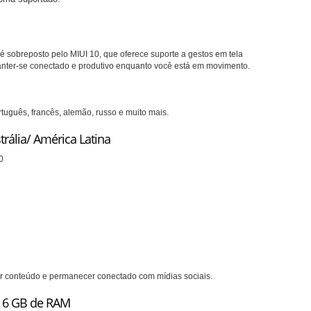
 é sobreposto pelo MIUI 10, que oferece suporte a gestos em tela
anter-se conectado e produtivo enquanto você está em movimento.
tuguês, francês, alemão, russo e muito mais.
rália/ América Latina
40
tir conteúdo e permanecer conectado com mídias sociais.
 6 GB de RAM