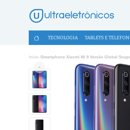
U
TECNOLOGIA
TABLETS E TELEFON
Início
/
Smartphone Xiaomi Mi 9 Versão Global Snap