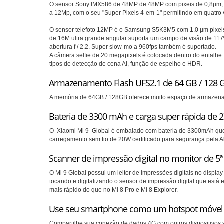
O sensor Sony IMX586 de 48MP de 48MP com pixeis de 0,8µm, ab
a 12Mp, com o seu "Super Pixels 4-em-1" permitindo em quatro 
O sensor telefoto 12MP é o Samsung S5K3M5 com 1.0 µm pixels, a
de 16M ultra grande angular suporta um campo de visão de 117
abertura f / 2.2.
Super slow-mo a 960fps também é suportado.
A câmera selfie de 20 megapixels é colocada dentro do entalhe
tipos de detecção de cena AI, função de espelho e HDR.
Armazenamento Flash UFS2.1 de 64 GB / 128 
A memória de 64GB / 128GB oferece muito espaço de armazenamen
Bateria de 3300 mAh e carga super rápida de 
O
Xiaomi Mi 9
Global é embalado com bateria de 3300mAh que 
carregamento sem fio de 20W certificado para segurança pela
Scanner de impressão digital no monitor de 5ª
O Mi 9 Global possui um leitor de impressões digitais no displ
tocando e digitalizando o sensor de impressão digital que está
mais rápido do que no Mi 8 Pro e Mi 8 Explorer.
Use seu smartphone como um hotspot móvel
Compartilhe sua conexão de dados 4G com outros dispositivos s