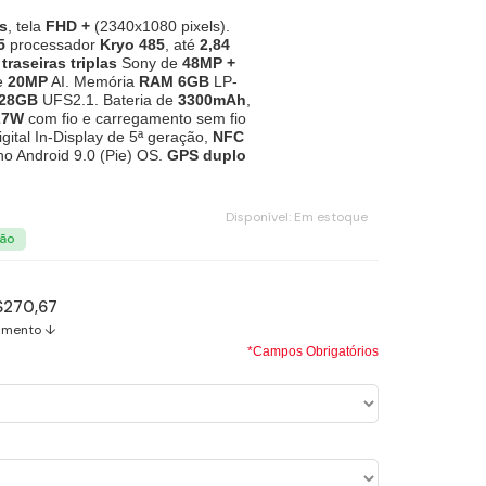
s
, tela
FHD +
(2340x1080 pixels).
5
processador
Kryo 485
, até
2,84
raseiras triplas
Sony de
48MP +
e
20MP
AI. Memória
RAM
6GB
LP-
28GB
UFS2.1. Bateria de
3300mAh
,
27W
com fio e carregamento sem fio
ital In-Display de 5ª geração,
NFC
o Android 9.0 (Pie) OS.
GPS duplo
Disponível:
Em estoque
$270,67
amento ↓
*Campos Obrigatórios