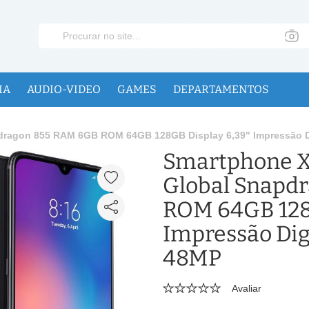
IA
AUDIO-VIDEO
GAMES
DEPARTAMENTOS
dragon 855 RAM 6GB ROM 64GB 128GB Display 6,39" Impressão Di
Smartphone X
Global Snapd
ROM 64GB 128G
Impressão Dig
48MP
Avaliar