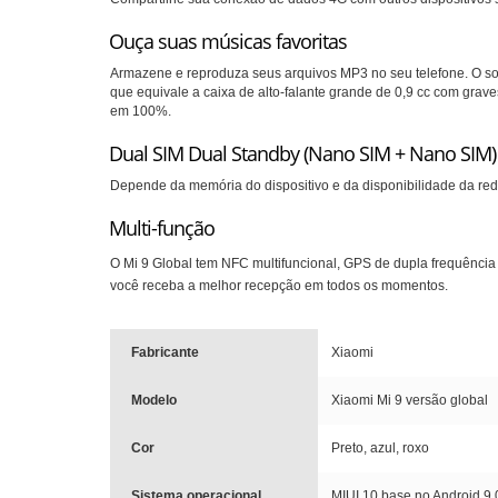
Ouça suas músicas favoritas
Armazene e reproduza seus arquivos MP3 no seu telefone.
O so
que equivale a caixa de alto-falante grande de 0,9 cc com grav
em 100%.
Dual SIM Dual Standby (Nano SIM
+
Nano SIM)
Depende da memória do dispositivo e da disponibilidade da re
Multi-função
O Mi 9 Global tem NFC multifuncional, GPS de dupla frequênci
você receba a melhor recepção em todos os momentos.
Fabricante
Xiaomi
Modelo
Xiaomi Mi 9 versão global
Cor
Preto, azul, roxo
Sistema operacional
MIUI 10 base no Android 9.