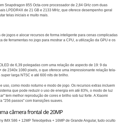
omm
Snapdragon 855
Octa-core
processador de
2,84 GHz
com duas
nais LPDDR4X de 21 GB e 2133 MHz, que oferece desempenho geral
tar telas iniciais e muito mais.
de jogos e alocar recursos de forma inteligente para cenas complicadas
 de ferramentas no jogo para mostrar a CPU, a utilização da GPU e os
OLED de 6,39 polegadas com uma relação de aspecto de 19: 9 da
+ de 2340x 1080 pixels, o que oferece uma impressionante relação tela-
super larga NTSC e até 600 nits de brilho.
de uso, como modo noturno e modo de jogo.
Os recursos extras incluem
sistema que pode reduzir o uso de energia em até 83%, o modo de luz
ar" tem melhor reprodução de cores e brilho sob luz forte.
A Xiaomi
ra "256 passos" com transições suaves.
uma câmera frontal de 20MP
Sony IMX 586 + 12MP Teleobjetiva + 16MP de Grande Angular, tudo oculto