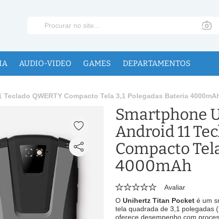
IA
AUDIO-VIDEO
GAMES
DEPARTAMENTOS
11 Teclado QWERTY Compacto Tela 3,1 Polegadas Bateria 4000mA
Smartphone Un
Android 11 T
Compacto Tela
4000mAh
Avaliar
O
Unihertz Titan Pocket
é um s
tela quadrada de 3,1 polegadas 
oferece desempenho com proce