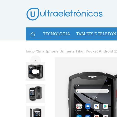
U
TECNOLOGIA
TABLETS E TELEFON
Início
/
Smartphone Unihertz Titan Pocket Android 