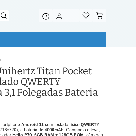
h
ihertz Titan Pocket
eclado QWERTY
 3,1 Polegadas Bateria
martphone
Android 11
com teclado físico
QWERTY
,
(716x720), e bateria de
4000mAh
. Compacto e leve,
ssador
Helio P70, 6GB RAM + 128GB ROM
, câmeras