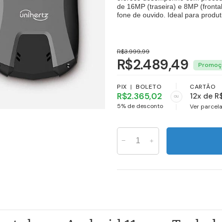
de 16MP (traseira) e 8MP (fronta
fone de ouvido. Ideal para produt
R$3.999,99
R$2.489,49
PIX
|
BOLETO
CARTÃO
R$2.365,02
12x de R
ou
5% de desconto
Ver parcel