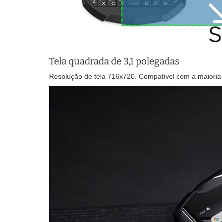
Tela quadrada de 3,1 polegadas
Resolução de tela 716x720. Compatível com a maioria d