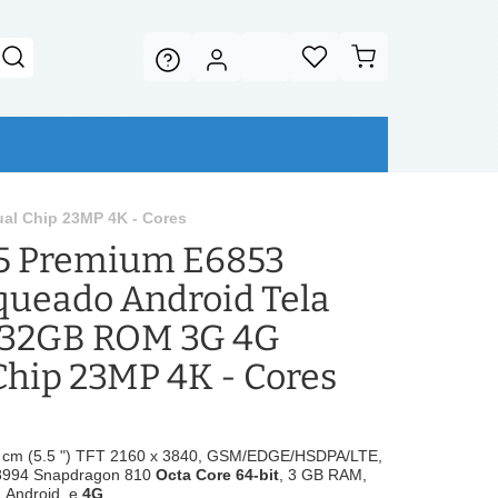
al Chip 23MP 4K - Cores
Z5 Premium E6853
queado Android Tela
e 32GB ROM 3G 4G
Chip 23MP 4K - Cores
 cm (5.5 ") TFT 2160 x 3840, GSM/EDGE/HSDPA/LTE,
994 Snapdragon 810
Octa Core 64-bit
, 3 GB RAM,
, Android
e
4G