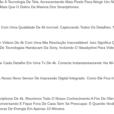
À Tecnologia De Tela, Acrescentando Mais Pixels Para Atingir Um Ní
 Mais Que O Dobro Da Maioria Dos Smartphones.
Com Uma Qualidade De 4k Incrível, Capturando Todos Os Detalhes. N
ídeos De 4k Com Uma Alta Resolução Inacreditável. Isso Significa 
e Tecnologias Handycam Da Sony, Incluindo O Steadyshot Para Vídeo
ar Cada Detalhe Em Uma Tv De 4k. Conecte Instantaneamente Via Wi
 Nosso Novo Sensor De Impressão Digital Integrado. Como Ele Fica In
rtphone De 4k, Reunimos Todo O Nosso Conhecimento A Fim De Ofere
 Conversando E Fique Fora De Casa Sem Se Preocupar. E Quando Você
oras De Energia Em Apenas 10 Minutos.