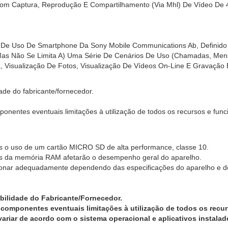
m Captura, Reprodução E Compartilhamento (Via Mhl) De Vídeo De 4k.
il De Uso De Smartphone Da Sony Mobile Communications Ab, Definid
i (Mas Não Se Limita A) Uma Série De Cenários De Uso (Chamadas, Me
Visualização De Fotos, Visualização De Vídeos On-Line E Gravação
de do fabricante/fornecedor.
onentes eventuais limitações à utilização de todos os recursos e func
s o uso de um cartão MICRO SD de alta performance, classe 10.
os da memória RAM afetarão o desempenho geral do aparelho.
onar adequadamente dependendo das especificações do aparelho e do
bilidade do Fabricante/Fornecedor.
 componentes eventuais limitações à utilização de todos os recu
ariar de acordo com o sistema operacional e aplicativos instalad