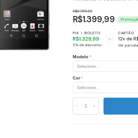
R$2.799,99
R$1.399,99
PIX
|
BOLETO
CARTÃO
R$1.329,99
12x de R
ou
5% de desconto
Ver parcel
Modelo
Cor