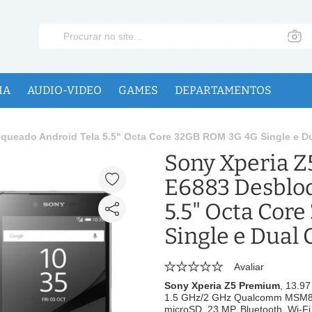
IA
AUDIO-VIDEO
GAMES
DEPARTAMENTOS
queado Android Tela 5.5" Octa Core 32GB ROM 3G 4G Single e Du
Sony Xperia 
E6883 Desblo
5.5" Octa Cor
Single e Dual 
Avaliar
Sony Xperia Z
5 Premium
,
13.97
1.5 GHz/2 GHz Qualcomm MSM8
microSD, 23 MP, Bluetooth, Wi-Fi