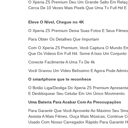
O Xperia Z5 Premium Deu Um Grande Salto Em Relação 
Cerca De 10 Vezes Mais Pixels Que Uma Tv Full Hd E
Eleve O Nível, Chegue no 4K
O Xperia Z5 Premium Deixa Suas Fotos E Seus Filmes 
Para Obter Os Detalhes Que Importam
Com O Xperia Z5 Premium, Você Captura O Mundo Em V
Que Os Vídeos Em Full Hd. Some A Isso Um Conjunto D
Conecte Facilmente A Uma Tv De 4k
Você Gravou Um Vídeo Belíssimo E Agora Pode Admir
O smartphone que te reconhece
O Botão Liga/Desliga Do Xperia Z5 Premium Apresenta
E Desbloquear Seu Celular Em Um Único Movimento.
Uma Bateria Para Acabar Com As Preocupações
Para Garantir Que Você Aproveite Ao Máximo Seu Sma
Assista A Mais Filmes, Ouça Mais Músicas, Continue
Usado Com Nosso Carregador Rápido Para Garantir H