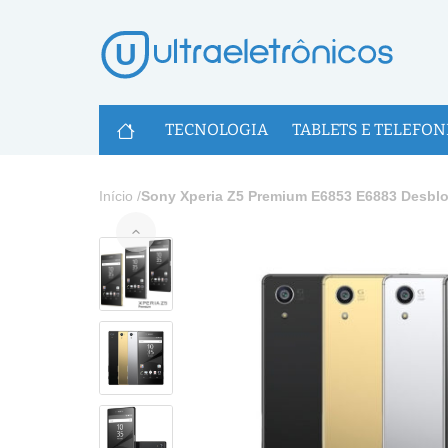
U
TECNOLOGIA
TABLETS E TELEFON
Início
/
Sony Xperia Z5 Premium E6853 E6883 Desblo