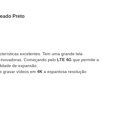
teado Preto
terísticas excelentes. Tem uma grande tela
 e inovadoras. Começando pelo
LTE 4G
que permite a
lidade de expansão.
 e gravar vídeos em
4K
a espantosa resolução