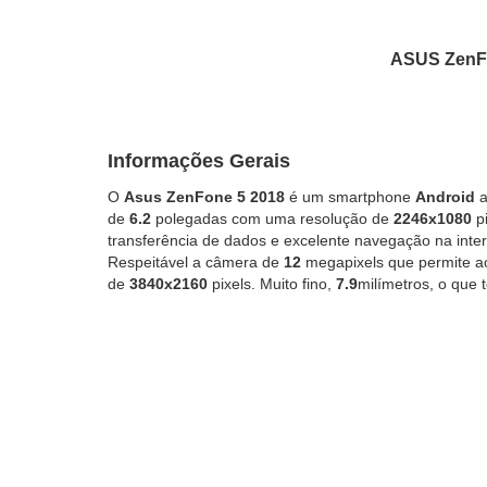
ASUS ZenFo
Informações Gerais
O
Asus ZenFone 5 2018
é um smartphone
Android
a
de
6.2
polegadas com uma resolução de
2246x1080
pi
transferência de dados e excelente navegação na inte
Respeitável a câmera de
12
megapixels que permite a
de
3840x2160
pixels. Muito fino,
7.9
milímetros, o que 