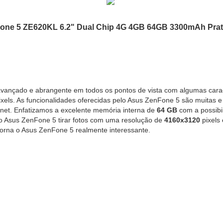
ne 5 ZE620KL 6.2" Dual Chip 4G 4GB 64GB 3300mAh Pra
vançado e abrangente em todos os pontos de vista com algumas carac
xels. As funcionalidades oferecidas pelo Asus ZenFone 5 são muitas
rnet. Enfatizamos a excelente memória interna de
64 GB
com a possibi
o Asus ZenFone 5 tirar fotos com uma resolução de
4160x3120
pixels
torna o Asus ZenFone 5 realmente interessante.