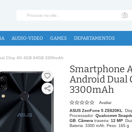
IA
AUDIO-VIDEO
GAMES
DEPARTAMENTOS
Dual Chip 4G 4GB 64GB 3300mAh
Smartphone A
Android Dual
3300mAh
Avaliar
ASUS ZenFone 5 ZE620KL
. Dis
Processador:
Qualcomm Snapdr
GB
.
Câmera
traseira:
12 MP
. Du
Bateria: 3300 mAh. Peso: 165 g