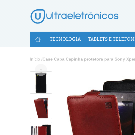
U
TECNOLOGIA
TABLETS E TELEFON
Início
/
Case Capa Capinha protetora para Sony Xpe