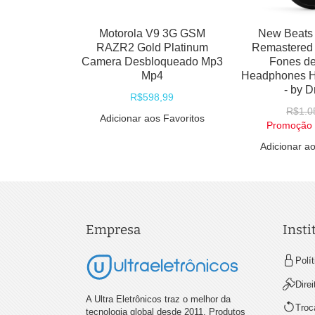
Motorola V9 3G GSM
New Beats 
RAZR2 Gold Platinum
Remastered 
Camera Desbloqueado Mp3
Fones d
Mp4
Headphones Hi
- by D
R$598,99
R$1.0
Adicionar aos Favoritos
Promoção
Adicionar ao
Empresa
Insti
Polí
Dire
A Ultra Eletrônicos traz o melhor da
Troc
tecnologia global desde 2011. Produtos