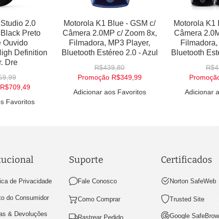
Studio 2.0
Motorola K1 Blue - GSM c/
Motorola K1 
Black Preto
Câmera 2.0MP c/ Zoom 8x,
Câmera 2.0M
e Ouvido
Filmadora, MP3 Player,
Filmadora,
gh Definition
Bluetooth Estéreo 2.0 - Azul
Bluetooth Est
r. Dre
R$439,80
R$4
59,99
Promoção
R$349,99
Promoçã
R$709,49
Adicionar aos Favoritos
Adicionar 
s Favoritos
tucional
Suporte
Certificados
tica de Privacidade
Fale Conosco
Norton SafeWeb
ito do Consumidor
Como Comprar
Trusted Site
as & Devoluções
Google SafeBrow
Rastrear Pedido