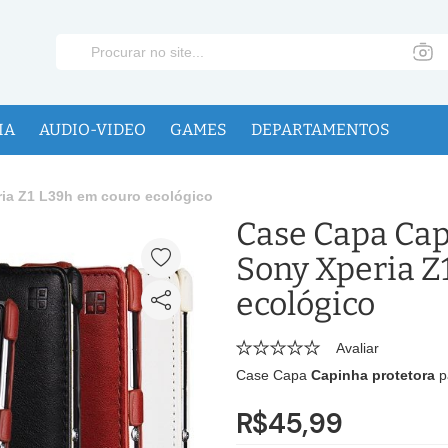
IA
AUDIO-VIDEO
GAMES
DEPARTAMENTOS
ria Z1 L39h em couro ecológico
Case Capa Cap
Sony Xperia Z
ecológico
Avaliar
Case Capa
Capinha protetora
p
R$45,99