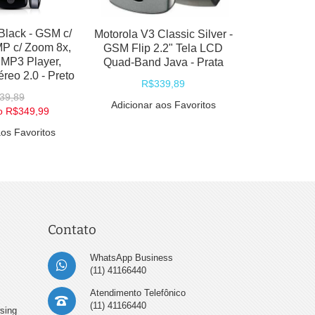
Adicionar
Black - GSM c/
Motorola V3 Classic Silver -
P c/ Zoom 8x,
GSM Flip 2.2" Tela LCD
 MP3 Player,
Quad-Band Java - Prata
éreo 2.0 - Preto
R$339,89
39,89
Adicionar aos Favoritos
o
R$349,99
aos Favoritos
Contato
WhatsApp Business
(11) 41166440
Atendimento Telefônico
(11) 41166440
sing