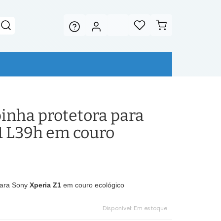
inha protetora para
1 L39h em couro
ara Sony
Xperia Z1
em couro ecológico
Disponível:
Em estoque