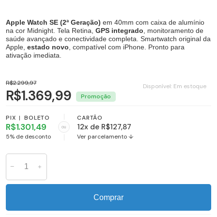
Apple Watch SE (2ª Geração)
em 40mm com caixa de alumínio
na cor Midnight. Tela Retina,
GPS integrado
, monitoramento de
saúde avançado e conectividade completa. Smartwatch original da
Apple,
estado novo
, compatível com iPhone. Pronto para
ativação imediata.
R$2.299,97
Disponível:
Em estoque
R$1.369,99
PIX
|
BOLETO
CARTÃO
R$1.301,49
12x de R$127,87
ou
5% de desconto
Ver parcelamento ↓
Comprar