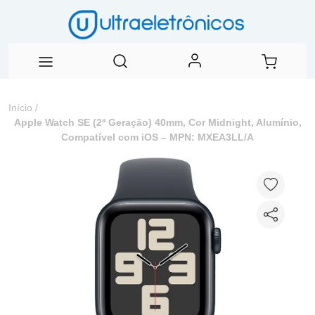
Início
/
Apple Watch SE (2ª Geração) 40mm, Cor Midnight, Alumínio,
Compatível com iOS – MPN: MXEA3LL/A