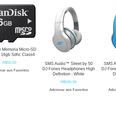
oria Micro-SD
 Sdhc Class4
,00
SMS Audio™ Street by 50
SMS Audio™ 
DJ Fones Headphones High
DJ Fones He
s Favoritos
Definition - White
Definit
R$599,99
R$5
Adicionar aos Favoritos
Adicionar 