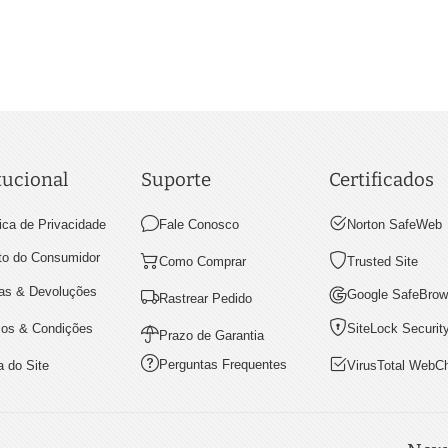
tucional
Suporte
Certificados
tica de Privacidade
Fale Conosco
Norton SafeWeb
ito do Consumidor
Como Comprar
Trusted Site
as & Devoluções
Google SafeBrow
Rastrear Pedido
os & Condições
SiteLock Securit
Prazo de Garantia
Perguntas Frequentes
 do Site
VirusTotal WebC