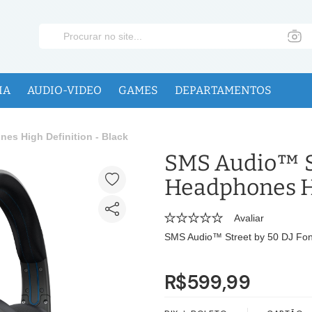
IA
AUDIO-VIDEO
GAMES
DEPARTAMENTOS
es High Definition - Black
SMS Audio™ St
Headphones Hi
Avaliar
SMS Audio™ Street by 50 DJ Fone
R$599,99