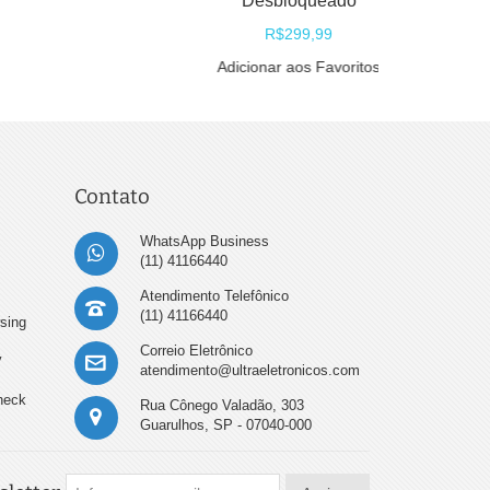
Desbloqueado
R$299,99
Adicionar aos Favoritos
Contato
WhatsApp Business
(11) 41166440
Atendimento Telefônico
(11) 41166440
sing
Correio Eletrônico
y
atendimento@ultraeletronicos.com
heck
Rua Cônego Valadão, 303
Guarulhos, SP - 07040-000