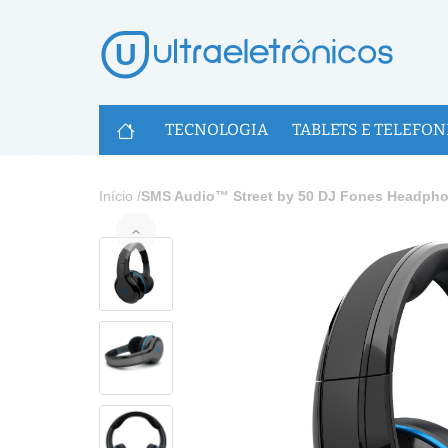
U
TECNOLOGIA
TABLETS E TELEFON
Início
/
SMS Audio™ Street by 50 DJ Fones Headphon