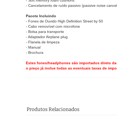
- Soft memory foam cushions
- Cancelamento de ruído passivo (passive noise cancel
Pacote Incluindo
- Fones de Ouvido High Definition Street by 50
- Cabo removível com microfone
- Bolsa para transporte
- Adaptador Airplane plug
- Flanela de limpeza
- Manual
- Brochura
Estes fones/headphones são importados direto da f
o preço já inclue todas as eventuais taxas de impo
Produtos Relacionados