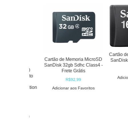
Cartão de Mem
Cartão de Memoria MicroSD
SanDisk 16gb
SanDisk 32gb Sdhc Class4 -
R$55
tudio 2.0
Frete Grátis
lack Preto
Adicionar ao
R$92,99
 Ouvido
h Definition
Adicionar aos Favoritos
. Dre
9,99
$709,49
 Favoritos