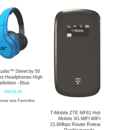
Street by 50
adphones High
ion - Blue
99,99
aos Favoritos
T-Mobile ZTE MF61 Hotspot
Mobile 3G MIFI WIFI
21.6Mbps Router Roteador -