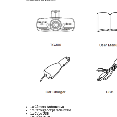
1 x Câmera Automotiva
1 x Carregador para veículos
1 x Cabo USB
1 x Cabo HDMI