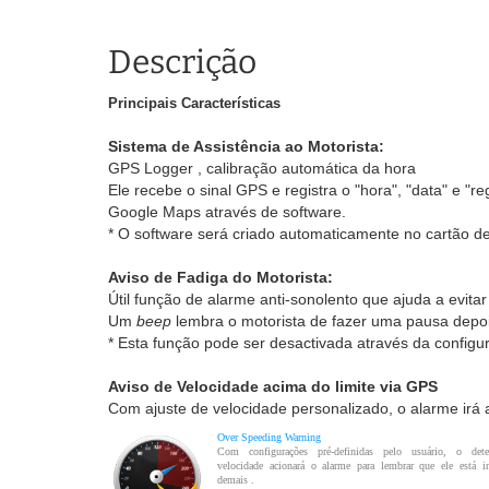
Descrição
Principais Características
Sistema de Assistência ao Motorista:
GPS Logger , calibração automática da hora
Ele recebe o sinal GPS e registra o "hora", "data" e
Google Maps através de software.
* O software será criado automaticamente no cartão d
Aviso de Fadiga do Motorista:
Útil função de alarme anti-sonolento que ajuda a evita
Um
beep
lembra o motorista de fazer uma pausa depoi
* Esta função pode ser desactivada através da confi
Aviso de Velocidade acima do limite via GPS
Com ajuste de velocidade personalizado, o alarme irá a
Over Speeding Warning
Com configurações pré-definidas pelo usuário, o dete
velocidade acionará o alarme para lembrar que ele está i
demais
.