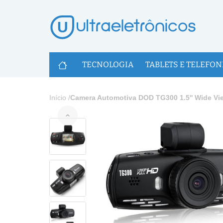
U
TECNOLOGIA
TABLETS E TELEFON
Início
/
Camera Automotiva DOD TG300 1.5'' Wide V