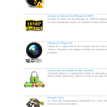
Gravação de Video em Alta Definição em1080P
Gravação de videos em alta definição em 1080P & abertura
um maior desempenho mesmo em condições de baixa liminos
CÂmera de 12Mega Pixel
Câmera de 12 mega pixels de alta resolução para tirar fotos
estáticas, compatível com imagens coloridas com tamanho de
polegadas.
G-sensor para uma proteção de dados otimizada
Acelerações abruptas ou inapropriadas podem ser detectadas pa
perda de dados importantes, mesmo no modo de gravação cícl
Gravação Cíclica
Os vídeos são automaticamente substituídos por novos vid
cartão de memória esteja cheio.