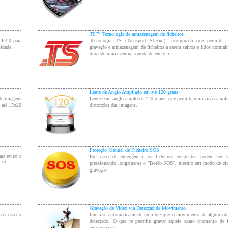
TS™ Tecnologia de armazenagem de ficheiros
 F2.0 para
Tecnologia TS (Transport Stream) incorporada que permit
idade.
gravação e armazenagem de ficheiros a serem salvos e lidos norma
durande uma eventual queda de energia.
Lente de Anglo Ampliado em até 120 graus
 de imagens
Lente com anglo amplo de 120 graus, que permite uma visão ampl
 até 15x20
dirtorções das imagens.
Proteção Manual de Ficheiro
SOS
ra evitar a
Em caso de emergência, os ficheiros existentes podem ser s
ica.
pressionando longamente o "Botão SOS", mesmo em modo de cíc
gravação
Gravação de Video via Detecção de Movimento
eos caso o
Inicia-se automaticamente uma vez que o movimento de algum obj
detectado. O que te permite gravar aquele exato momento de 
automatizada.