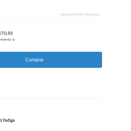
Disponível:
Em estoque
$70,93
amento ↓
Comprar
ti Fadiga