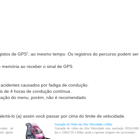
 "registos de GPS", ao mesmo tempo. Os registros do percurso podem 
e memória ao receber o sinal de GPS.
r acidentes causados ​​por fadiga de condução.
s de 4 horas de condução contínua .
guração do menu, porém, não é recomendado.
lertá-lo (a) assim você passar por cima do limite de velocidade.
Gravação de Video em Alta Velocidade a 60fps
ctador de
Gravação de vídeo em Alta Velocidade com resolução 1920x1080
ndo rápido
fps e 1280x720 a 60fps ajuda a capturar imagens em movimento.