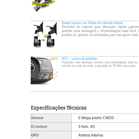
Design Suporte com Design de Liberação Rápida
Desenho de suporte para liberação rápida patent
permite uma montagem e desmontagem mais fácil. 
podem ser giradas ou inclinadas para um ajuste mais 
60°C – a prova da qualidade
Projetado com aberturas, mesmo com temperaturas altas no i
veículo nos dias de verão, a gravação do TG300 nunca para.
Especificações Técnicas
Sensor
5 Mega pixels CMOS
G-sensor
3 Axis, 4G
GPS
Antena Interna