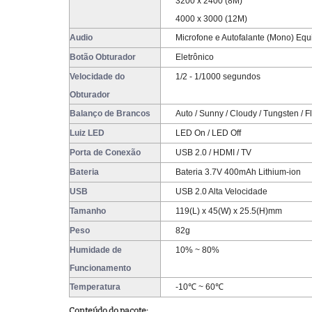
3200 x 2400 (8M)
4000 x 3000 (12M)
Audio
Microfone e Autofalante (Mono) Eq
Botão Obturador
Eletrônico
Velocidade do
1/2 - 1/1000 segundos
Obturador
Balanço de Brancos
Auto / Sunny / Cloudy / Tungsten / F
Luiz LED
LED On / LED Off
Porta de Conexão
USB 2.0 / HDMI / TV
Bateria
Bateria 3.7V 400mAh Lithium-ion
USB
USB 2.0 Alta Velocidade
Tamanho
119(L) x 45(W) x 25.5(H)mm
Peso
82g
Humidade de
10% ~ 80%
Funcionamento
Temperatura
-10℃ ~ 60℃
Conteúdo do pacote: