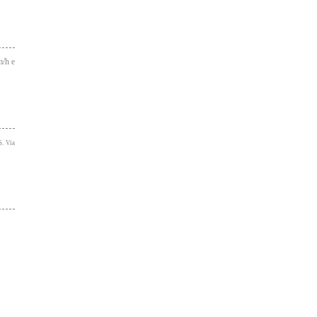
m/h e
S. Via