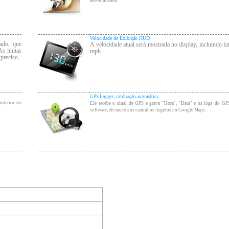
Velocidade de Exibição HUD
eado, que
A velocidade atual será mostrada no display, incluindo k
As juntas
mph.
preciso.
GPS Logger, calibração automática
nterior do
Ele recebe o sinal de GPS e grava "Hora", "Data" e os logs do GP
software, ele mostra os caminhos logados no Google Maps.