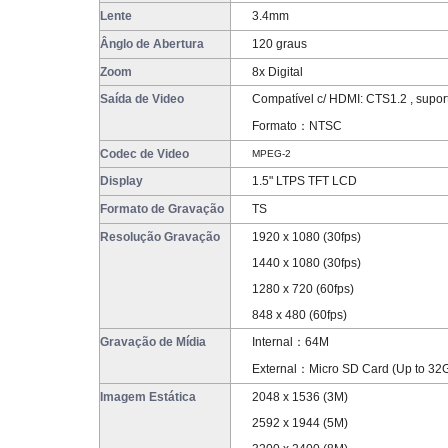
Lente
3.4mm
Ânglo de Abertura
120 graus
Zoom
8x Digital
Saída de Video
Compatível c/ HDMI: CTS1.2 , supo
Formato：NTSC
Codec de Video
MPEG-2
Display
1.5" LTPS TFT LCD
Formato de Gravação
TS
Resolução Gravação
1920 x 1080 (30fps)
1440 x 1080 (30fps)
1280 x 720 (60fps)
848 x 480 (60fps)
Gravação de Mídia
Internal：64M
External：Micro SD Card (Up to 32
Imagem Estática
2048 x 1536 (3M)
2592 x 1944 (5M)