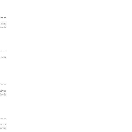
e uma
lmente
a sem
alvos
lo de
eto é
forma