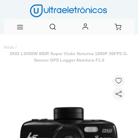
Início
/
DOD LS430W WDR Super Visão Noturna 1080P 30FPS G-
Sensor GPS Logger Abertura F1.6