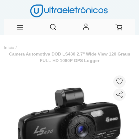
Início
/
Camera Automotiva DOD LS430 2.7'' Wide View 120 Graus
FULL HD 1080P GPS Logger