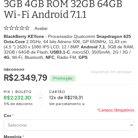
3GB 4GB ROM 32GB 64GB
Wi-Fi Android 7.1.1
Avaliar
BlackBerry KEYone
- Processador Qualcomm
Snapdragon 625
Octa-Core
2.0GHz, 64 bits Adreno 506, GP 650MHz, 11,43 cm
(4,5 ") 1620 x 1080 IPS LCD, 12 / 8MP,
Android 7,1
, 3GB de RAM,
32GB / 64GB de Flash,
USB3.1-C
, microSD, 3505mAh, 2G / 3G /
4G
, Wi-Fi, Bluetooth,
NFC
, Rádio FM,
GPS
R$3.059,99
Disponível:
Em estoque
R$2.349,79
PIX
|
BOLETO
CARTÃO
R$2.232,30
12x de R$219,31
ou
5% de desconto
Ver parcelamento ↓
*Campos Obrigatórios
Cor
Memória