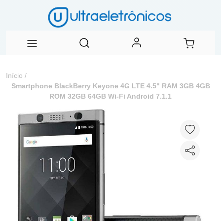
Início
/
Smartphone BlackBerry Keyone 4G LTE 4.5" RAM 3GB 4GB
ROM 32GB 64GB Wi-Fi Android 7.1.1