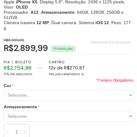
Apple
iPhone XS
. Display 5.8", Resolução: 2436 x 1125 pixels,
Visor:
OLED
.
Processador:
A12
.
Armazenamento
: 64GB, 128GB, 256GB e
512GB.
Câmera traseira
12 MP
, Dual camera. Sistema
iOS 12
. Peso: 177
g
R$5.999,99
Disponível:
Em estoque
R$2.899,99
PIX
|
BOLETO
CARTÃO
R$2.754,99
12x de R$270,67
ou
5% de desconto
Ver parcelamento ↓
*Campos Obrigatórios
Cor
Armazenamento