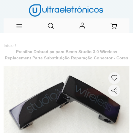
Início
/
Presilha Dobradiça para Beats Studio 3.0 Wireless
Replacement Parte Substituição Reparação Conector - Cores