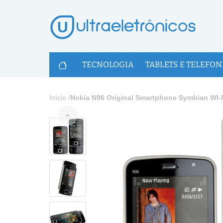
U
TECNOLOGIA
TABLETS E TELEFON
Início
/
Nokia N96 Original Smartphone Symbian WI