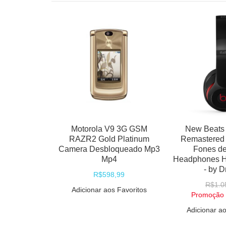
Motorola V9 3G GSM
New Beats 
RAZR2 Gold Platinum
Remastered 
Camera Desbloqueado Mp3
Fones d
Mp4
Headphones Hi
- by D
R$598,99
R$1.0
Adicionar aos Favoritos
Promoção
Adicionar ao