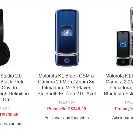
Studio 2.0
Motorola K1 Blue - GSM c/
Motorola K1 
Black Preto
Câmera 2.0MP c/ Zoom 8x,
Câmera 2.0M
e Ouvido
Filmadora, MP3 Player,
Filmadora,
gh Definition
Bluetooth Estéreo 2.0 - Azul
Bluetooth Est
r. Dre
R$439,80
R$4
59,99
Promoção
R$349,99
Promoçã
R$709,49
Adicionar aos Favoritos
Adicionar 
s Favoritos