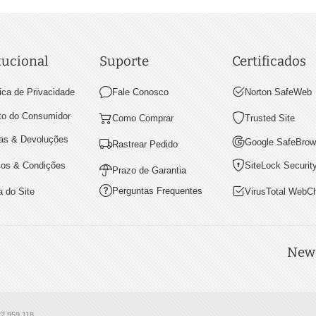
tucional
Suporte
Certificados
tica de Privacidade
Fale Conosco
Norton SafeWeb
ito do Consumidor
Como Comprar
Trusted Site
as & Devoluções
Google SafeBrow
Rastrear Pedido
os & Condições
SiteLock Securit
Prazo de Garantia
Perguntas Frequentes
 do Site
VirusTotal WebC
News
22.959.118.