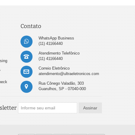
Contato
WhatsApp Business
(11) 41166440
Atendimento Telefônico
(11) 41166440
sing
Correio Eletrônico
y
atendimento@ultraeletronicos.com
heck
Rua Cônego Valadão, 303
Guarulhos, SP - 07040-000
letter
Assinar