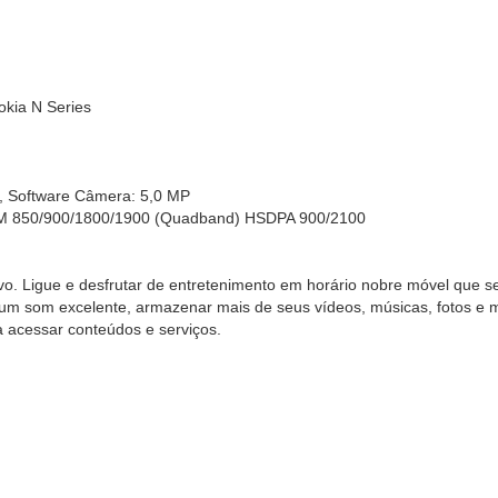
okia N Series
B
C), Software Câmera: 5,0 MP
SM 850/900/1800/1900 (Quadband) HSDPA 900/2100
ivo. Ligue e desfrutar de entretenimento em horário nobre móvel que 
om um som excelente, armazenar mais de seus vídeos, músicas, fotos
a acessar conteúdos e serviços.