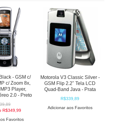
Nokia N9
Smartph
Symbian 
QWER
R$
Adicionar
Black - GSM c/
Motorola V3 Classic Silver -
P c/ Zoom 8x,
GSM Flip 2.2" Tela LCD
 MP3 Player,
Quad-Band Java - Prata
éreo 2.0 - Preto
R$339,89
39,89
Adicionar aos Favoritos
o
R$349,99
aos Favoritos