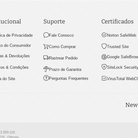
tucional
Suporte
Certificados
tica de Privacidade
Fale Conosco
Norton SafeWeb
ito do Consumidor
Como Comprar
Trusted Site
as & Devoluções
Google SafeBrow
Rastrear Pedido
os & Condições
SiteLock Securit
Prazo de Garantia
Perguntas Frequentes
 do Site
VirusTotal WebC
News
22.959.118.
S . Ofertas