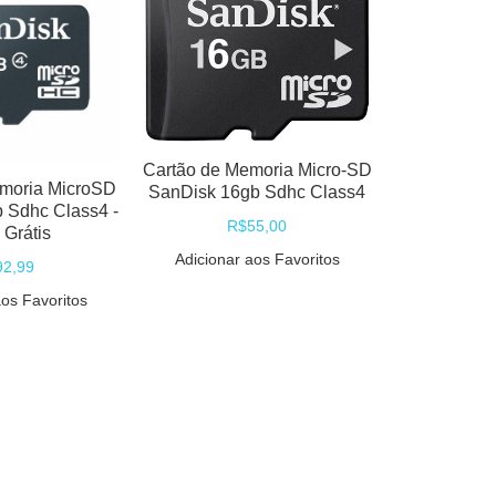
Camisa San
Neymar J
Centenário
R$
Cartão de Memoria Micro-SD
Promoç
moria MicroSD
SanDisk 16gb Sdhc Class4
 Sdhc Class4 -
Adicionar
R$55,00
 Grátis
Adicionar aos Favoritos
92,99
aos Favoritos