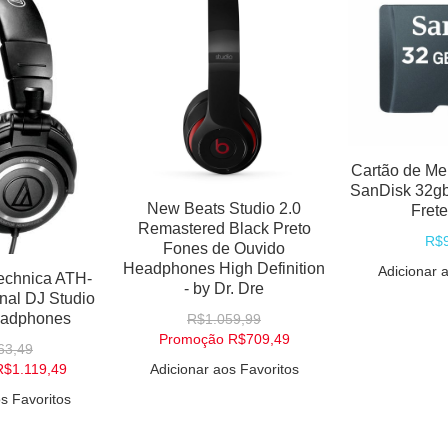
Cartão de Me
SanDisk 32gb
New Beats Studio 2.0
Frete
Remastered Black Preto
R$
Fones de Ouvido
Headphones High Definition
Adicionar 
echnica ATH-
- by Dr. Dre
nal DJ Studio
eadphones
R$1.059,99
Promoção
R$709,49
63,49
Adicionar aos Favoritos
R$1.119,49
s Favoritos