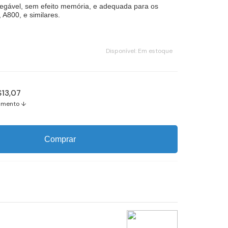
regável, sem efeito memória, e adequada para os
A800, e similares.
Disponível:
Em estoque
$13,07
amento ↓
Comprar