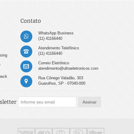
Contato
WhatsApp Business
(11) 41166440
Atendimento Telefônico
(11) 41166440
sing
Correio Eletrônico
y
atendimento@ultraeletronicos.com
heck
Rua Cônego Valadão, 303
Guarulhos, SP - 07040-000
letter
Assinar