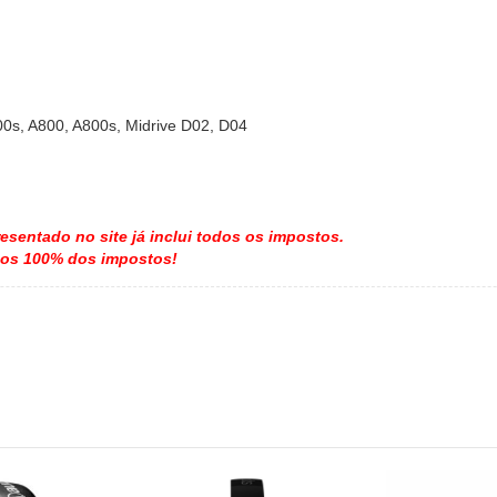
00s, A800, A800s, Midrive D02, D04
resentado no site já inclui todos os impostos.
mos 100% dos impostos!