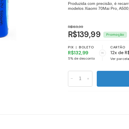
Produzida com precisão, é recar
modelos Xiaomi 70Mai Pro, A500, 
R$169,99
R$139,99
PIX
|
BOLETO
CARTÃO
R$132,99
12x de R
ou
5% de desconto
Ver parcel