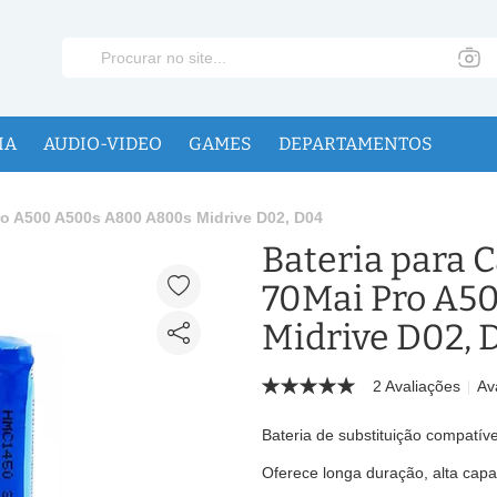
IA
AUDIO-VIDEO
GAMES
DEPARTAMENTOS
ro A500 A500s A800 A800s Midrive D02, D04
Bateria para 
70Mai Pro A5
Midrive D02, 
2 Avaliações
Av
Bateria de substituição compatí
Oferece longa duração, alta capa