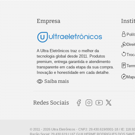
Empresa
Insti
Polí
Dire
A Ultra Eletrônicos traz o melhor da
Troc
tecnologia global desde 2011. Produtos
premium, entrega garantida e atendimento
Term
transparente em cada etapa da sua compra.
Inovação e honestidade em cada detalhe.
Mapa
Saiba mais
Redes Sociais
© 2011 - 2026 Ultra Eletrônicos - CNPJ: 29.430.619/0001-18 / IE: 118.9
Razão Social: 29.430.619 LUIZ GUILHERME RODRIGUES DOS SANTO