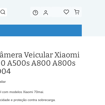
Câmera Veicular Xiaomi
00 A500s A800 A800s
D04
aliar
vel com modelos Xiaomi 70mai.
cidade e proteção contra sobrecarga.