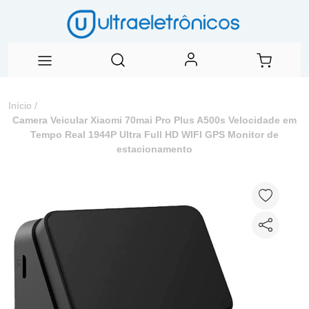
Início
/
Camera Veicular Xiaomi 70mai Pro Plus A500s Velocidade em
Tempo Real 1944P Ultra Full HD WIFI GPS Monitor de
estacionamento