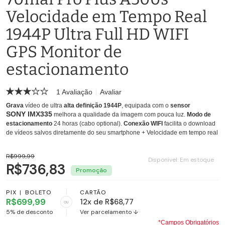
Velocidade em Tempo Real
1944P Ultra Full HD WIFI
GPS Monitor de
estacionamento
1 Avaliação
Avaliar
Grava
vídeo de ultra
alta definição 1944P
, equipada com o
sensor
SONY IMX335
melhora a qualidade da imagem com pouca luz.
Modo de
estacionamento
24 horas (cabo optional).
Conexão WIFI
facilita o download
de vídeos salvos diretamente do seu smartphone + Velocidade em tempo real
R$999,99
Disponível:
Em estoque
R$736,83
PIX
|
BOLETO
CARTÃO
R$699,99
12x de R$68,77
ou
5% de desconto
Ver parcelamento ↓
*Campos Obrigatórios