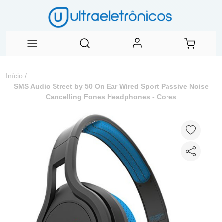
Início
/
SMS Audio Street by 50 On Ear Wired Sport Passive Noise
Cancelling Fones Headphones - Cores