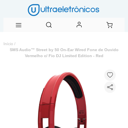
Início
/
SMS Audio™ Street by 50 On-Ear Wired Fone de Ouvido
Vermelho c/ Fio DJ Limited Edition - Red