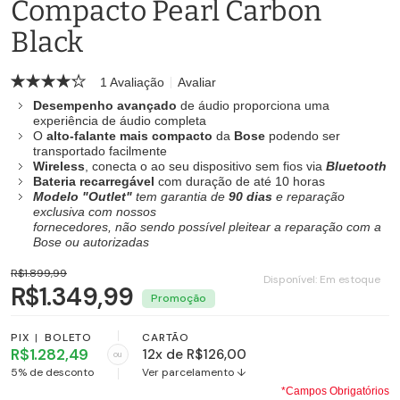
Compacto Pearl Carbon
Black
1 Avaliação
Avaliar
Desempenho avançado
de áudio proporciona uma
experiência de áudio completa
O
alto-falante mais compacto
da
Bose
podendo ser
transportado facilmente
Wireless
, conecta o ao seu dispositivo sem fios via
Bluetooth
Bateria recarregável
com duração de até 10 horas
Modelo "Outlet"
tem garantia de
90 dias
e reparação
exclusiva com nossos
fornecedores, não sendo possível pleitear a reparação com a
Bose ou autorizadas
R$1.899,99
Disponível:
Em estoque
R$1.349,99
PIX
|
BOLETO
CARTÃO
R$1.282,49
12x de R$126,00
ou
5% de desconto
Ver parcelamento ↓
*Campos Obrigatórios