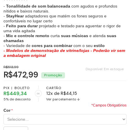
-
Tonalilidade de som balanceada
com agudos e profundos
nítidos e baixos naturais.
-
StayHear
adaptadores que matém os fones seguros e
confortáveis no lugar certo
-
Feito para durar
projetado e testado para aguentar o rigor de
uma vida agitada
-
Mic e controle remoto
curta
suas músicas
e atenda
suas
chamadas
- Variedade de
cores para combinar
com o seu
estilo
- Modelos de demonstração de vitrine/lojas - Poderão vir sem
a embalagem original
R$513,99
Disponível:
Em estoque
R$472,99
PIX
|
BOLETO
CARTÃO
R$449,34
12x de R$44,15
ou
5% de desconto
Ver parcelamento ↓
*Campos Obrigatórios
Cor