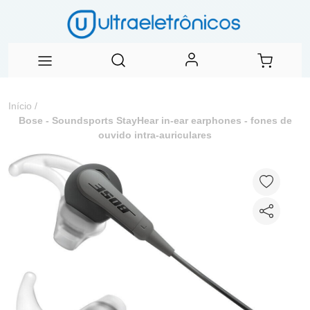
Início
/
Bose - Soundsports StayHear in-ear earphones - fones de
ouvido intra-auriculares