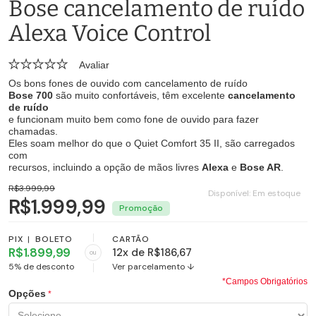
Bose cancelamento de ruído
Alexa Voice Control
Avaliar
Os bons fones de ouvido com cancelamento de ruído
Bose 700
são muito confortáveis, têm excelente
cancelamento
de ruído
e funcionam muito bem como fone de ouvido para fazer
chamadas.
Eles soam melhor do que o Quiet Comfort 35 II, são carregados
com
recursos, incluindo a opção de mãos livres
Alexa
e
Bose AR
.
R$3.999,99
Disponível:
Em estoque
R$1.999,99
PIX
|
BOLETO
CARTÃO
R$1.899,99
12x de R$186,67
ou
5% de desconto
Ver parcelamento ↓
*Campos Obrigatórios
Opções