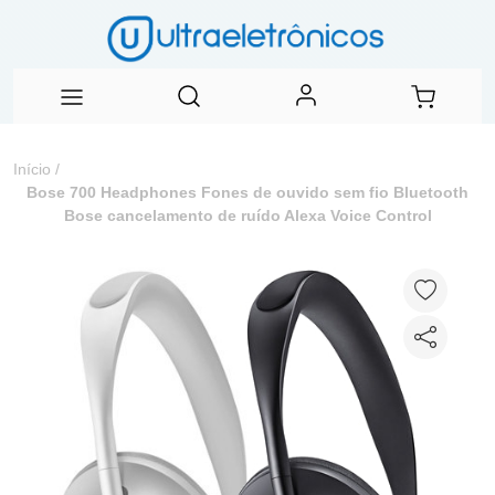
Início
/
Bose 700 Headphones Fones de ouvido sem fio Bluetooth
Bose cancelamento de ruído Alexa Voice Control