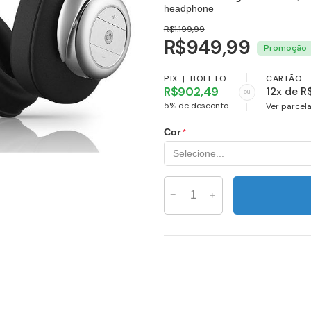
headphone
R$1.199,99
R$949,99
PIX
|
BOLETO
CARTÃO
R$902,49
12x de R
ou
5% de desconto
Ver parcel
Cor