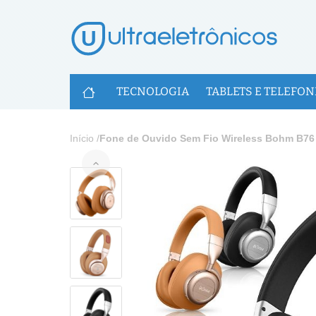
U
TECNOLOGIA
TABLETS E TELEFON
Início
/
Fone de Ouvido Sem Fio Wireless Bohm B76