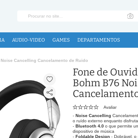
IA
AUDIO-VIDEO
GAMES
DEPARTAMENTOS
 Noise Cancelling Cancelamento de Ruido
Fone de Ouvid
Bohm B76 Nois
Cancelamento
Avaliar
-
Noise Cancelling
Cancelamento 
o ruído externo enquanto disfrut
-
Bluetooth 4.0
o que permite um
dispositivo de música
-
Foldable Design
- Dobrável, o 