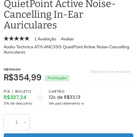
QuietPoint Active Noise-
Cancelling In-Ear
Auriculares
1 Avaliação
Avaliar
Audio-Technica ATH-ANC33iS QuietPoint Active Noise-Cancelling
Auriculares
R$799,99
Disponível:
Em estoque
R$354,99
PIX
|
BOLETO
CARTÃO
R$337,24
12x de R$33,13
ou
5% de desconto
Ver parcelamento ↓