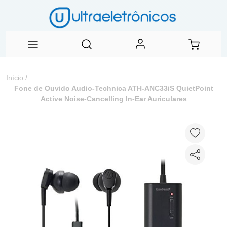
Início
/
Fone de Ouvido Audio-Technica ATH-ANC33iS QuietPoint
Active Noise-Cancelling In-Ear Auriculares