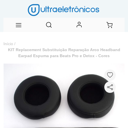
Início
/
KIT Replacement Substituição Reparação Arco Headband
Earpad Espuma para Beats Pro e Detox - Cores