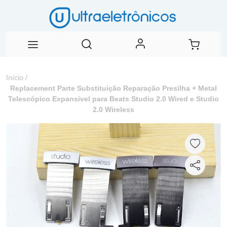
Início
/
Replacement Parte Substituição Reparação Presilha + Metal
Telescópico Expansivel para Beats Studio 2.0 Wired e Studio
2.0 Wireless